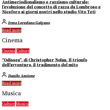
Antimeriodionalismo e razzismo culturale:
l’evoluzione del concetto di razza da Lombroso e
Niceforo ai giorni nostri nello studio Vito Teti
Irma Loredana Galgano
Read more
Cinema
Cinema
Culture
“Odissea”, di Christopher Nolan. Il trionfo
dell’avventura, il tradimento del mito
Danilo Amione
Read more
Musica
Culture
Musica