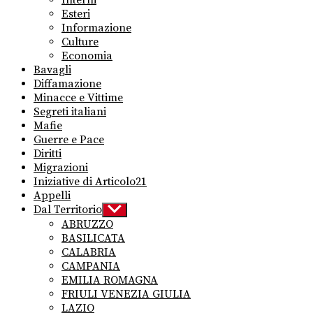
menu
Esteri
Informazione
Culture
Economia
Bavagli
Diffamazione
Minacce e Vittime
Segreti italiani
Mafie
Guerre e Pace
Diritti
Migrazioni
Iniziative di Articolo21
Appelli
Dal Territorio
Show
sub
ABRUZZO
menu
BASILICATA
CALABRIA
CAMPANIA
EMILIA ROMAGNA
FRIULI VENEZIA GIULIA
LAZIO