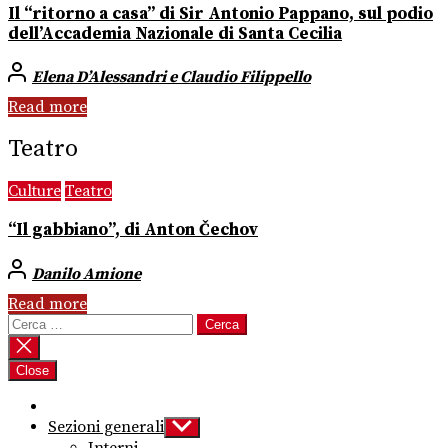
Il “ritorno a casa” di Sir Antonio Pappano, sul podio
dell’Accademia Nazionale di Santa Cecilia
Elena D’Alessandri e Claudio Filippello
Read more
Teatro
Culture
Teatro
“Il gabbiano”, di Anton Čechov
Danilo Amione
Read more
Ricerca
per:
Close
Sezioni generali
Show
sub
Interni