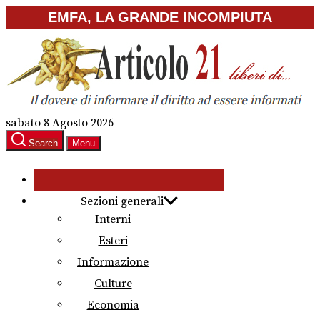
Skip
EMFA, LA GRANDE INCOMPIUTA
to
the
content
sabato 8 Agosto 2026
Search
Menu
Sezioni generali
Interni
Esteri
Informazione
Culture
Economia