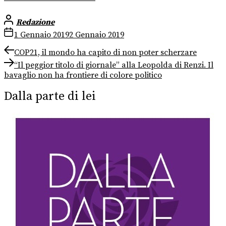
Redazione
1 Gennaio 2019
2 Gennaio 2019
Navigazione
Previous
COP21, il mondo ha capito di non poter scherzare
post:
Next
articoli
“Il peggior titolo di giornale” alla Leopolda di Renzi. Il
post:
bavaglio non ha frontiere di colore politico
Dalla parte di lei