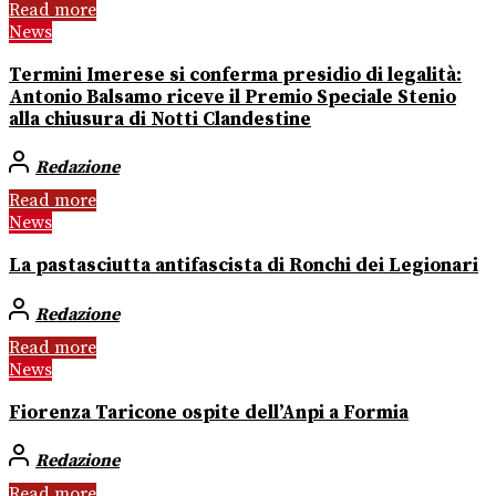
Read more
News
Termini Imerese si conferma presidio di legalità:
Antonio Balsamo riceve il Premio Speciale Stenio
alla chiusura di Notti Clandestine
Redazione
Read more
News
La pastasciutta antifascista di Ronchi dei Legionari
Redazione
Read more
News
Fiorenza Taricone ospite dell’Anpi a Formia
Redazione
Read more