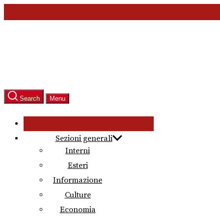
Skip
to
the
content
Search
Menu
Sezioni generali
Interni
Esteri
Informazione
Culture
Economia