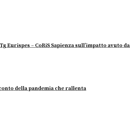
io Tg Eurispes – CoRiS Sapienza sull’impatto avuto d
acconto della pandemia che rallenta