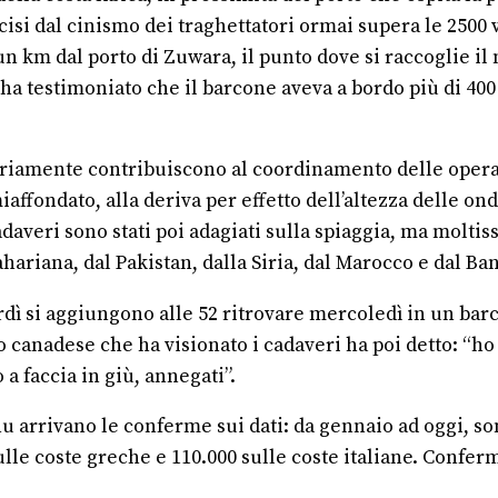
si dal cinismo dei traghettatori ormai supera le 2500 v
 un km dal porto di Zuwara, il punto dove si raccoglie i
a ha testimoniato che il barcone aveva a bordo più di 400
oriamente contribuiscono al coordinamento delle operaz
affondato, alla deriva per effetto dell’altezza delle ond
daveri sono stati poi adagiati sulla spiaggia, ma moltis
ahariana, dal Pakistan, dalla Siria, dal Marocco e dal B
erdì si aggiungono alle 52 ritrovare mercoledì in un bar
o canadese che ha visionato i cadaveri ha poi detto: “ho 
 a faccia in giù, annegati”.
Onu arrivano le conferme sui dati: da gennaio ad oggi, so
lle coste greche e 110.000 sulle coste italiane. Conferm