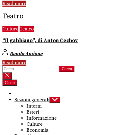
Read more
Teatro
Culture
Teatro
“Il gabbiano”, di Anton Čechov
Danilo Amione
Read more
Ricerca
per:
Close
Sezioni generali
Show
sub
Interni
menu
Esteri
Informazione
Culture
Economia