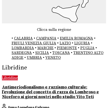
Clicca sulla regione
•
CALABRIA
•
CAMPANIA
•
EMILIA ROMAGNA
•
FRIULI VENEZIA GIULIA
•
LAZIO
•
LIGURIA
•
LOMBARDIA
•
MARCHE
•
PIEMONTE
•
PUGLIA
•
SARDEGNA
•
SICILIA
•
TOSCANA
•
TRENTINO ALTO
ADIGE
•
UMBRIA
•
VENETO
Libridine
Libridine
Antimeriodionalismo e razzismo culturale:
l’evoluzione del concetto di razza da Lombroso e
Niceforo ai giorni nostri nello studio Vito Teti
Irma Loredana Galgano