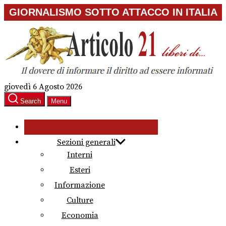
Skip
GIORNALISMO SOTTO ATTACCO IN ITALIA
to
the
content
giovedì 6 Agosto 2026
Search
Menu
Sezioni generali
Interni
Esteri
Informazione
Culture
Economia