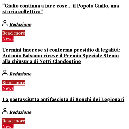
“Giulio continua a fare cose… il Popolo Giallo, una
storia collettiva”
Redazione
Read more
News
Termini Imerese si conferma presidio di legalità:
Antonio Balsamo riceve il Premio Speciale Stenio
alla chiusura di Notti Clandestine
Redazione
Read more
News
La pastasciutta antifascista di Ronchi dei Legionari
Redazione
Read more
News