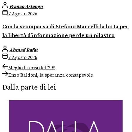
Franco Astengo
7 Agosto 2026
Con la scomparsa di Stefano Marcelli la lotta per
la libertà d’informazione perde un pilastro
Ahmad Rafat
7 Agosto 2026
Navigazione
Previous
Meglio la crisi del ’29?
post:
Next
articoli
Enzo Baldoni, la speranza consapevole
post:
Dalla parte di lei