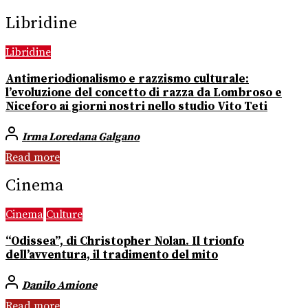
Libridine
Libridine
Antimeriodionalismo e razzismo culturale:
l’evoluzione del concetto di razza da Lombroso e
Niceforo ai giorni nostri nello studio Vito Teti
Irma Loredana Galgano
Read more
Cinema
Cinema
Culture
“Odissea”, di Christopher Nolan. Il trionfo
dell’avventura, il tradimento del mito
Danilo Amione
Read more