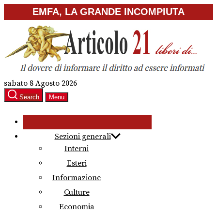
Skip
EMFA, LA GRANDE INCOMPIUTA
to
the
content
sabato 8 Agosto 2026
Search
Menu
Sezioni generali
Interni
Esteri
Informazione
Culture
Economia