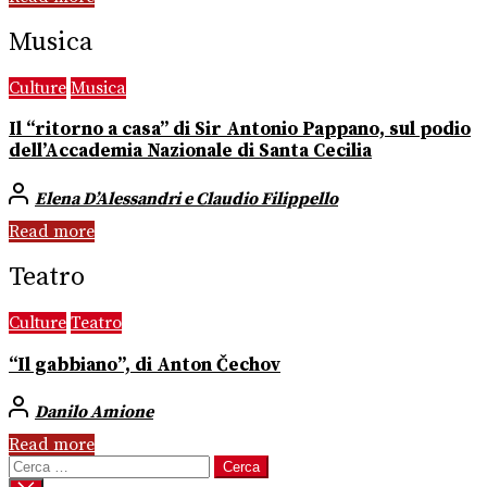
Musica
Culture
Musica
Il “ritorno a casa” di Sir Antonio Pappano, sul podio
dell’Accademia Nazionale di Santa Cecilia
Elena D’Alessandri e Claudio Filippello
Read more
Teatro
Culture
Teatro
“Il gabbiano”, di Anton Čechov
Danilo Amione
Read more
Ricerca