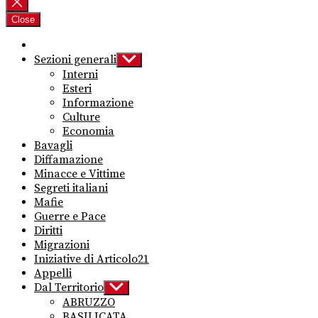
per:
Close
Sezioni generali
Show
sub
Interni
menu
Esteri
Informazione
Culture
Economia
Bavagli
Diffamazione
Minacce e Vittime
Segreti italiani
Mafie
Guerre e Pace
Diritti
Migrazioni
Iniziative di Articolo21
Appelli
Dal Territorio
Show
sub
ABRUZZO
menu
BASILICATA