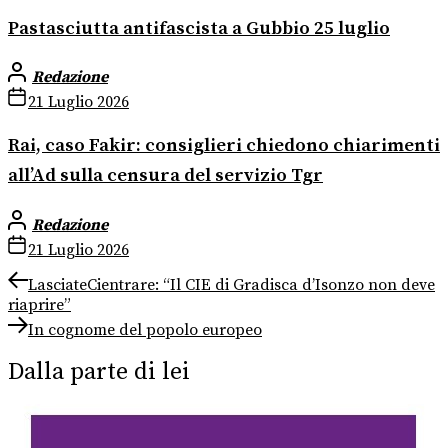
Pastasciutta antifascista a Gubbio 25 luglio
Redazione
21 Luglio 2026
Rai, caso Fakir: consiglieri chiedono chiarimenti
all’Ad sulla censura del servizio Tgr
Redazione
21 Luglio 2026
Navigazione
Previous
LasciateCientrare: “Il CIE di Gradisca d’Isonzo non deve
post:
riaprire”
articoli
Next
In cognome del popolo europeo
post:
Dalla parte di lei