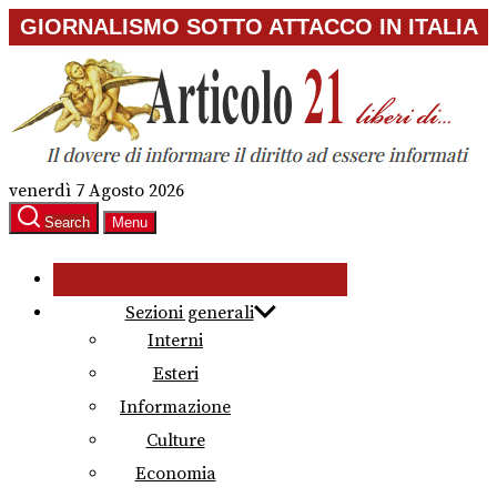
Skip
GIORNALISMO SOTTO ATTACCO IN ITALIA
to
the
content
venerdì 7 Agosto 2026
Search
Menu
Sezioni generali
Interni
Esteri
Informazione
Culture
Economia