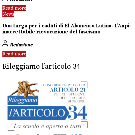
Read more
News
Una targa per i caduti di El Alamein a Latina. L’Anpi:
inaccettabile rievocazione del fascismo
Redazione
Read more
Rileggiamo l’articolo 34