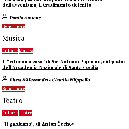
dell’avventura, il tradimento del mito
Danilo Amione
Read more
Musica
Culture
Musica
Il “ritorno a casa” di Sir Antonio Pappano, sul podio
dell’Accademia Nazionale di Santa Cecilia
Elena D’Alessandri e Claudio Filippello
Read more
Teatro
Culture
Teatro
“Il gabbiano”, di Anton Čechov