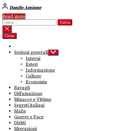
Danilo Amione
Read more
Ricerca
per:
Close
Sezioni generali
Show
sub
Interni
menu
Esteri
Informazione
Culture
Economia
Bavagli
Diffamazione
Minacce e Vittime
Segreti italiani
Mafie
Guerre e Pace
Diritti
Migrazioni