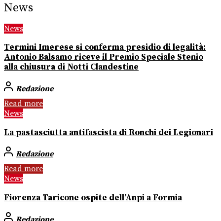
News
News
Termini Imerese si conferma presidio di legalità:
Antonio Balsamo riceve il Premio Speciale Stenio
alla chiusura di Notti Clandestine
Redazione
Read more
News
La pastasciutta antifascista di Ronchi dei Legionari
Redazione
Read more
News
Fiorenza Taricone ospite dell’Anpi a Formia
Redazione