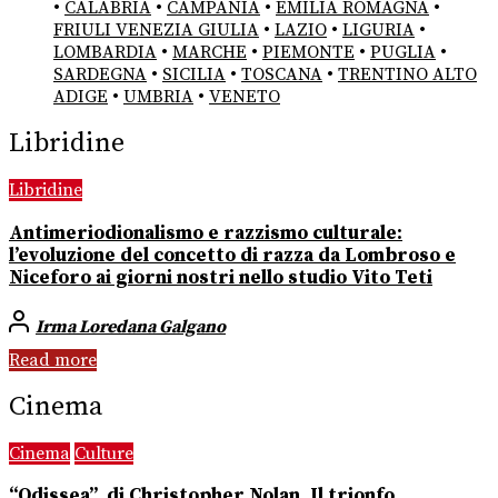
•
CALABRIA
•
CAMPANIA
•
EMILIA ROMAGNA
•
FRIULI VENEZIA GIULIA
•
LAZIO
•
LIGURIA
•
LOMBARDIA
•
MARCHE
•
PIEMONTE
•
PUGLIA
•
SARDEGNA
•
SICILIA
•
TOSCANA
•
TRENTINO ALTO
ADIGE
•
UMBRIA
•
VENETO
Libridine
Libridine
Antimeriodionalismo e razzismo culturale:
l’evoluzione del concetto di razza da Lombroso e
Niceforo ai giorni nostri nello studio Vito Teti
Irma Loredana Galgano
Read more
Cinema
Cinema
Culture
“Odissea”, di Christopher Nolan. Il trionfo