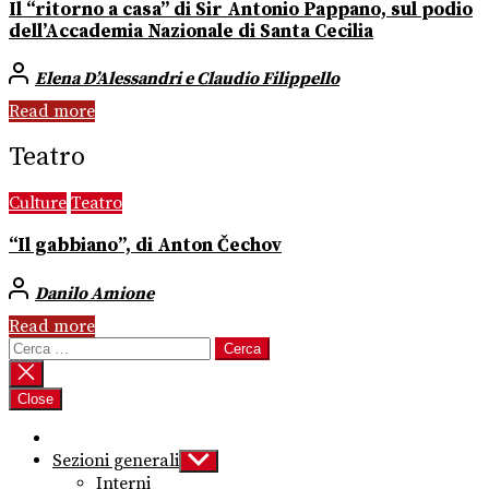
Il “ritorno a casa” di Sir Antonio Pappano, sul podio
dell’Accademia Nazionale di Santa Cecilia
Elena D’Alessandri e Claudio Filippello
Read more
Teatro
Culture
Teatro
“Il gabbiano”, di Anton Čechov
Danilo Amione
Read more
Ricerca
per:
Close
Sezioni generali
Show
sub
Interni