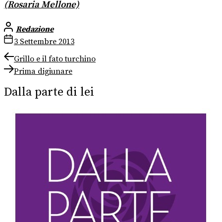
(Rosaria Mellone)
Redazione
3 Settembre 2013
Navigazione
Previous
Grillo e il fato turchino
post:
Next
articoli
Prima digiunare
post:
Dalla parte di lei