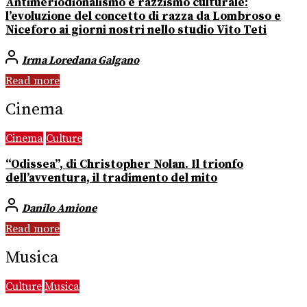
Antimeriodionalismo e razzismo culturale:
l’evoluzione del concetto di razza da Lombroso e
Niceforo ai giorni nostri nello studio Vito Teti
Irma Loredana Galgano
Read more
Cinema
Cinema
Culture
“Odissea”, di Christopher Nolan. Il trionfo
dell’avventura, il tradimento del mito
Danilo Amione
Read more
Musica
Culture
Musica