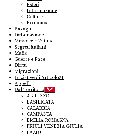
menu
Esteri
Informazione
Culture
Economia
Bavagli
Diffamazione
Minacce e Vittime
Segreti italiani
Mafie
Guerre e Pace
Diritti
Migrazioni
Iniziative di Articolo21
Appelli
Dal Territorio
Show
sub
ABRUZZO
menu
BASILICATA
CALABRIA
CAMPANIA
EMILIA ROMAGNA
FRIULI VENEZIA GIULIA
LAZIO