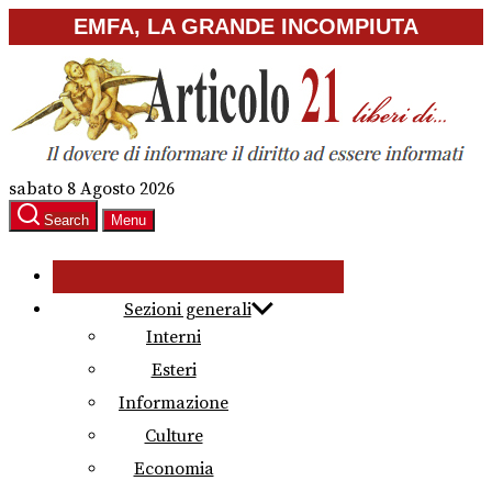
Skip
EMFA, LA GRANDE INCOMPIUTA
to
the
content
sabato 8 Agosto 2026
Search
Menu
Sezioni generali
Interni
Esteri
Informazione
Culture
Economia