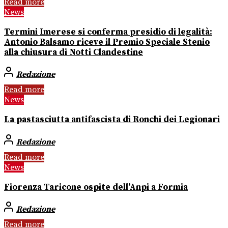
Read more
News
Termini Imerese si conferma presidio di legalità:
Antonio Balsamo riceve il Premio Speciale Stenio
alla chiusura di Notti Clandestine
Redazione
Read more
News
La pastasciutta antifascista di Ronchi dei Legionari
Redazione
Read more
News
Fiorenza Taricone ospite dell’Anpi a Formia
Redazione
Read more