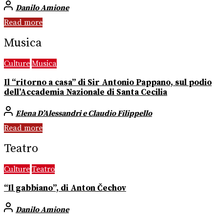
Danilo Amione
Read more
Musica
Culture
Musica
Il “ritorno a casa” di Sir Antonio Pappano, sul podio
dell’Accademia Nazionale di Santa Cecilia
Elena D’Alessandri e Claudio Filippello
Read more
Teatro
Culture
Teatro
“Il gabbiano”, di Anton Čechov
Danilo Amione