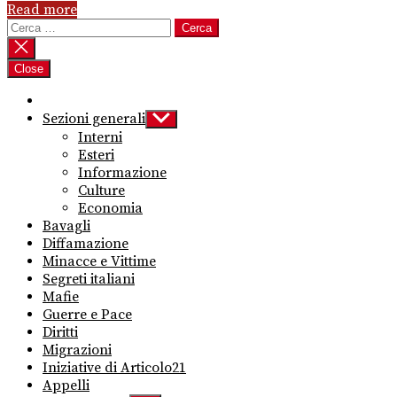
Read more
Ricerca
per:
Close
Sezioni generali
Show
sub
Interni
menu
Esteri
Informazione
Culture
Economia
Bavagli
Diffamazione
Minacce e Vittime
Segreti italiani
Mafie
Guerre e Pace
Diritti
Migrazioni
Iniziative di Articolo21
Appelli