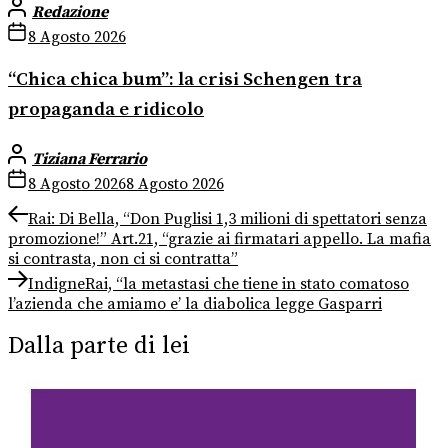
Redazione
8 Agosto 2026
“Chica chica bum”: la crisi Schengen tra
propaganda e ridicolo
Tiziana Ferrario
8 Agosto 2026
8 Agosto 2026
Navigazione
Previous
Rai: Di Bella, “Don Puglisi 1,3 milioni di spettatori senza
post:
promozione!” Art.21, “grazie ai firmatari appello. La mafia
articoli
si contrasta, non ci si contratta”
Next
IndigneRai, “la metastasi che tiene in stato comatoso
post:
l’azienda che amiamo e’ la diabolica legge Gasparri
Dalla parte di lei