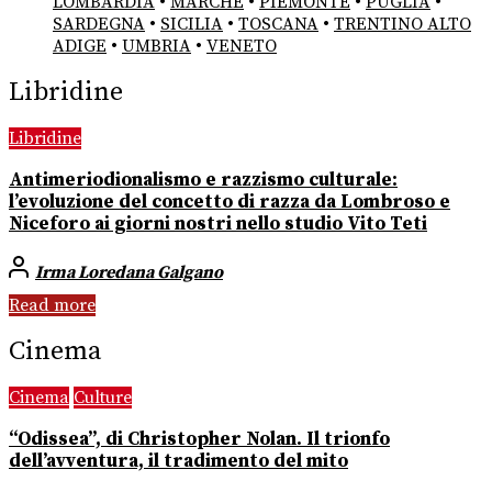
LOMBARDIA
•
MARCHE
•
PIEMONTE
•
PUGLIA
•
SARDEGNA
•
SICILIA
•
TOSCANA
•
TRENTINO ALTO
ADIGE
•
UMBRIA
•
VENETO
Libridine
Libridine
Antimeriodionalismo e razzismo culturale:
l’evoluzione del concetto di razza da Lombroso e
Niceforo ai giorni nostri nello studio Vito Teti
Irma Loredana Galgano
Read more
Cinema
Cinema
Culture
“Odissea”, di Christopher Nolan. Il trionfo
dell’avventura, il tradimento del mito