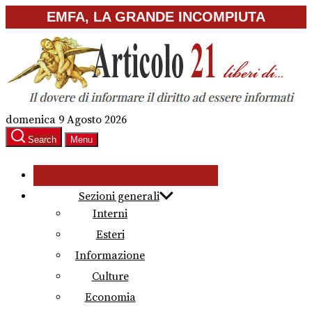
Skip
EMFA, LA GRANDE INCOMPIUTA
to
the
content
domenica 9 Agosto 2026
Search
Menu
Sezioni generali
Interni
Esteri
Informazione
Culture
Economia