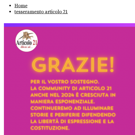
Home
tesseramento articolo 21