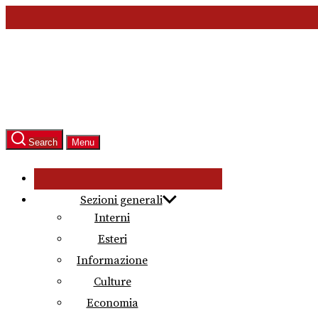
Skip
to
the
content
Search
Menu
Sezioni generali
Interni
Esteri
Informazione
Culture
Economia