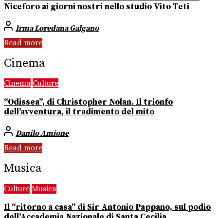
Niceforo ai giorni nostri nello studio Vito Teti
Irma Loredana Galgano
Read more
Cinema
Cinema
Culture
“Odissea”, di Christopher Nolan. Il trionfo
dell’avventura, il tradimento del mito
Danilo Amione
Read more
Musica
Culture
Musica
Il “ritorno a casa” di Sir Antonio Pappano, sul podio
dell’Accademia Nazionale di Santa Cecilia