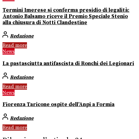
Termini Imerese si conferma presidio di legalità:
Antonio Balsamo riceve il Premio Speciale Stenio
alla chiusura di Notti Clandestine
Redazione
Read more
News
La pastasciutta antifascista di Ronchi dei Legionari
Redazione
Read more
News
Fiorenza Taricone ospite dell’Anpi a Formia
Redazione
Read more