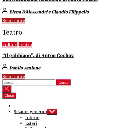
Elena D’Alessandri e Claudio Filippello
Read more
Teatro
Culture
Teatro
“Il gabbiano”, di Anton Čechov
Danilo Amione
Read more
Ricerca
per:
Close
Sezioni generali
Show
sub
Interni
menu
Esteri