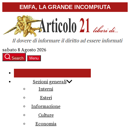
Skip
EMFA, LA GRANDE INCOMPIUTA
to
the
content
sabato 8 Agosto 2026
Search
Menu
Sezioni generali
Interni
Esteri
Informazione
Culture
Economia