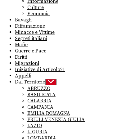
Informazione
Culture
Economia
Bavagli
Diffamazione
Minacce e Vittime
Segreti italiani
Mafie
Guerre e Pace
Diritti
Migrazioni
Iniziative di Articolo21
Appelli
Dal Territorio
Show
sub
ABRUZZO
menu
BASILICATA
CALABRIA
CAMPANIA
EMILIA ROMAGNA
FRIULI VENEZIA GIULIA
LAZIO
LIGURIA
LOMBARDIA