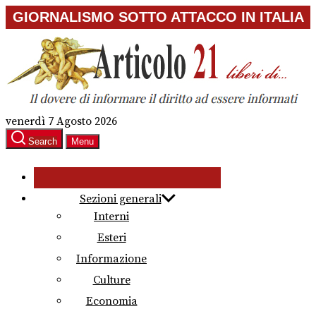
Skip
GIORNALISMO SOTTO ATTACCO IN ITALIA
to
the
content
venerdì 7 Agosto 2026
Search
Menu
Sezioni generali
Interni
Esteri
Informazione
Culture
Economia