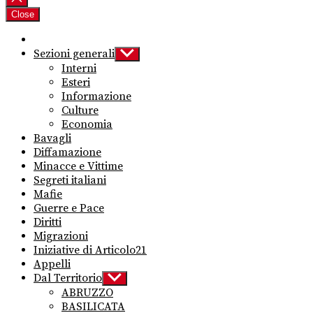
Close
Sezioni generali
Show
sub
Interni
menu
Esteri
Informazione
Culture
Economia
Bavagli
Diffamazione
Minacce e Vittime
Segreti italiani
Mafie
Guerre e Pace
Diritti
Migrazioni
Iniziative di Articolo21
Appelli
Dal Territorio
Show
sub
ABRUZZO
menu
BASILICATA