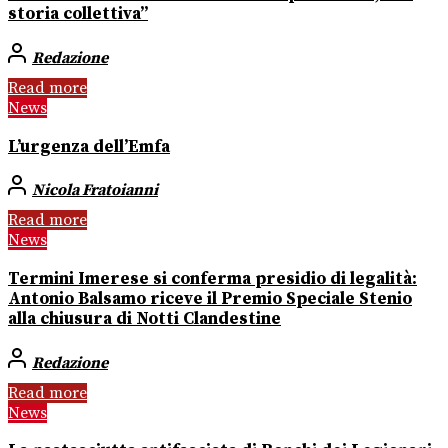
storia collettiva”
Redazione
Read more
News
L’urgenza dell’Emfa
Nicola Fratoianni
Read more
News
Termini Imerese si conferma presidio di legalità:
Antonio Balsamo riceve il Premio Speciale Stenio
alla chiusura di Notti Clandestine
Redazione
Read more
News