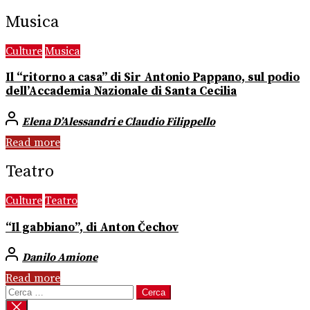
Musica
Culture
Musica
Il “ritorno a casa” di Sir Antonio Pappano, sul podio
dell’Accademia Nazionale di Santa Cecilia
Elena D’Alessandri e Claudio Filippello
Read more
Teatro
Culture
Teatro
“Il gabbiano”, di Anton Čechov
Danilo Amione
Read more
Ricerca
per: