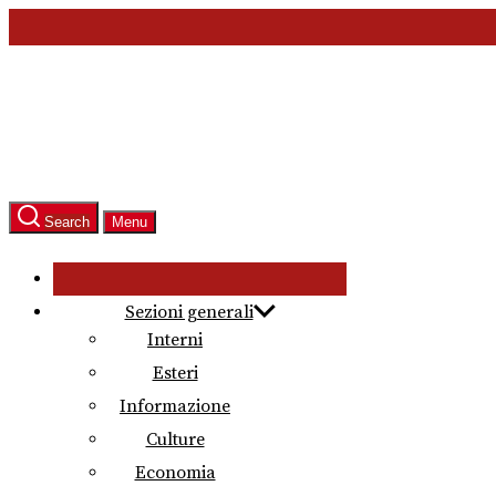
Skip
to
the
content
Search
Menu
Sezioni generali
Interni
Esteri
Informazione
Culture
Economia