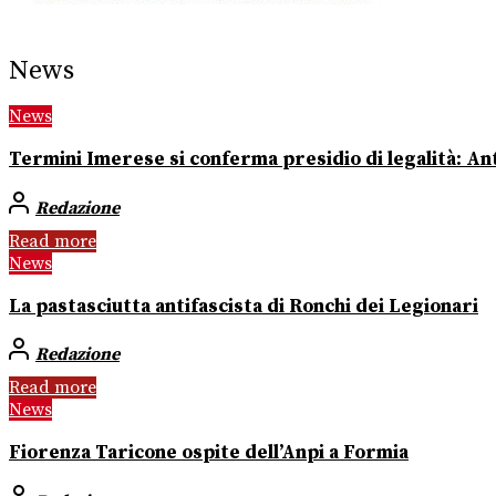
News
News
Termini Imerese si conferma presidio di legalità: Ant
Redazione
Read more
News
La pastasciutta antifascista di Ronchi dei Legionari
Redazione
Read more
News
Fiorenza Taricone ospite dell’Anpi a Formia