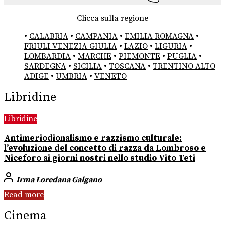
Clicca sulla regione
•
CALABRIA
•
CAMPANIA
•
EMILIA ROMAGNA
•
FRIULI VENEZIA GIULIA
•
LAZIO
•
LIGURIA
•
LOMBARDIA
•
MARCHE
•
PIEMONTE
•
PUGLIA
•
SARDEGNA
•
SICILIA
•
TOSCANA
•
TRENTINO ALTO
ADIGE
•
UMBRIA
•
VENETO
Libridine
Libridine
Antimeriodionalismo e razzismo culturale:
l’evoluzione del concetto di razza da Lombroso e
Niceforo ai giorni nostri nello studio Vito Teti
Irma Loredana Galgano
Read more
Cinema