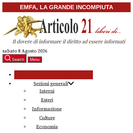
Skip
EMFA, LA GRANDE INCOMPIUTA
to
the
content
sabato 8 Agosto 2026
Search
Menu
Sezioni generali
Interni
Esteri
Informazione
Culture
Economia