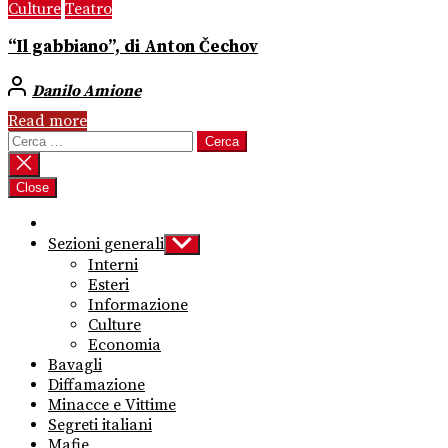
Culture
Teatro
“Il gabbiano”, di Anton Čechov
Danilo Amione
Read more
Ricerca
per:
Close
Sezioni generali
Show
sub
Interni
menu
Esteri
Informazione
Culture
Economia
Bavagli
Diffamazione
Minacce e Vittime
Segreti italiani
Mafie