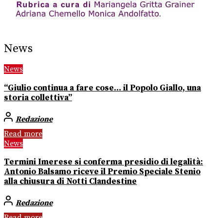
News
News
“Giulio continua a fare cose… il Popolo Giallo, una
storia collettiva”
Redazione
Read more
News
Termini Imerese si conferma presidio di legalità:
Antonio Balsamo riceve il Premio Speciale Stenio
alla chiusura di Notti Clandestine
Redazione
Read more