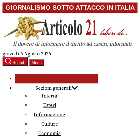
Skip
GIORNALISMO SOTTO ATTACCO IN ITALIA
to
the
content
giovedì 6 Agosto 2026
Search
Menu
Sezioni generali
Interni
Esteri
Informazione
Culture
Economia