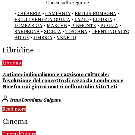
Clicca sulla regione
•
CALABRIA
•
CAMPANIA
•
EMILIA ROMAGNA
•
FRIULI VENEZIA GIULIA
•
LAZIO
•
LIGURIA
•
LOMBARDIA
•
MARCHE
•
PIEMONTE
•
PUGLIA
•
SARDEGNA
•
SICILIA
•
TOSCANA
•
TRENTINO ALTO
ADIGE
•
UMBRIA
•
VENETO
Libridine
Libridine
Antimeriodionalismo e razzismo culturale:
l’evoluzione del concetto di razza da Lombroso e
Niceforo ai giorni nostri nello studio Vito Teti
Irma Loredana Galgano
Read more
Cinema
Cinema
Culture