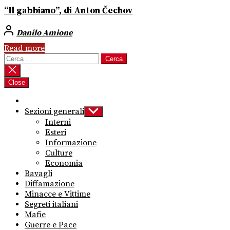
“Il gabbiano”, di Anton Čechov
Danilo Amione
Read more
Ricerca
per:
Close
Sezioni generali
Show
sub
Interni
menu
Esteri
Informazione
Culture
Economia
Bavagli
Diffamazione
Minacce e Vittime
Segreti italiani
Mafie
Guerre e Pace