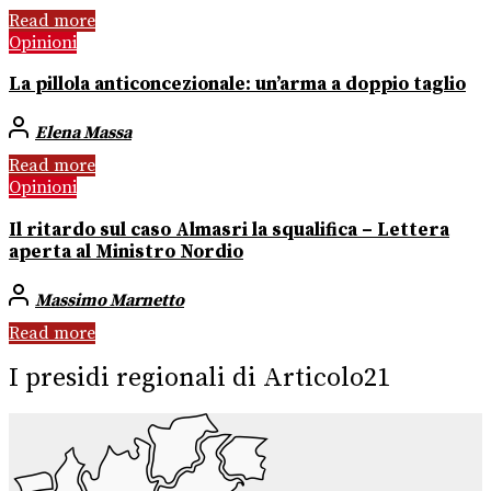
Read more
Opinioni
La pillola anticoncezionale: un’arma a doppio taglio
Elena Massa
Read more
Opinioni
Il ritardo sul caso Almasri la squalifica – Lettera
aperta al Ministro Nordio
Massimo Marnetto
Read more
I presidi regionali di Articolo21