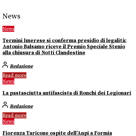
News
News
Termini Imerese si conferma presidio di legalità:
Antonio Balsamo riceve il Premio Speciale Stenio
alla chiusura di Notti Clandestine
Redazione
Read more
News
La pastasciutta antifascista di Ronchi dei Legionari
Redazione
Read more
News
Fiorenza Taricone ospite dell’Anpi a Formia