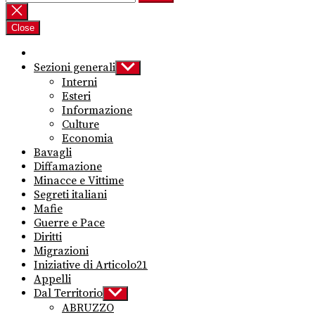
per:
Close
Sezioni generali
Show
sub
Interni
menu
Esteri
Informazione
Culture
Economia
Bavagli
Diffamazione
Minacce e Vittime
Segreti italiani
Mafie
Guerre e Pace
Diritti
Migrazioni
Iniziative di Articolo21
Appelli
Dal Territorio
Show
sub
ABRUZZO
menu