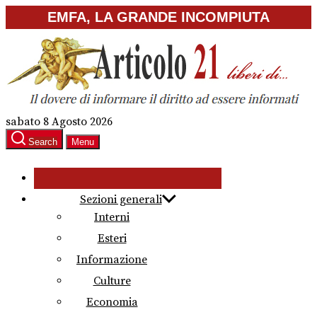
Skip
EMFA, LA GRANDE INCOMPIUTA
to
the
content
sabato 8 Agosto 2026
Search
Menu
Sezioni generali
Interni
Esteri
Informazione
Culture
Economia