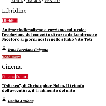
ADIGE
•
UMBRIA
•
VENETO
Libridine
Libridine
Antimeriodionalismo e razzismo culturale:
l’evoluzione del concetto di razza da Lombroso e
Niceforo ai giorni nostri nello studio Vito Teti
Irma Loredana Galgano
Read more
Cinema
Cinema
Culture
“Odissea”, di Christopher Nolan. Il trionfo
dell’avventura, il tradimento del mito
Danilo Amione