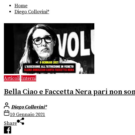
Home
Diego Collovini*
Articoli
Interni
Bella Ciao e Faccetta Nera pari non so
Diego Collovini*
10 Gennaio 2021
Share