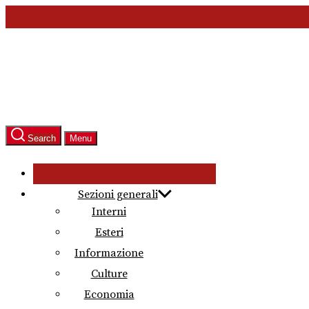
Skip
to
the
content
Search
Menu
Sezioni generali
Interni
Esteri
Informazione
Culture
Economia