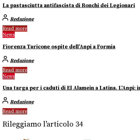
La pastasciutta antifascista di Ronchi dei Legionari
Redazione
Read more
News
Fiorenza Taricone ospite dell’Anpi a Formia
Redazione
Read more
News
Una targa per i caduti di El Alamein a Latina. L’Anpi:
Redazione
Read more
Rileggiamo l’articolo 34