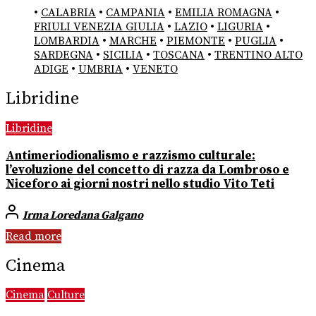
•
CALABRIA
•
CAMPANIA
•
EMILIA ROMAGNA
•
FRIULI VENEZIA GIULIA
•
LAZIO
•
LIGURIA
•
LOMBARDIA
•
MARCHE
•
PIEMONTE
•
PUGLIA
•
SARDEGNA
•
SICILIA
•
TOSCANA
•
TRENTINO ALTO
ADIGE
•
UMBRIA
•
VENETO
Libridine
Libridine
Antimeriodionalismo e razzismo culturale:
l’evoluzione del concetto di razza da Lombroso e
Niceforo ai giorni nostri nello studio Vito Teti
Irma Loredana Galgano
Read more
Cinema
Cinema
Culture