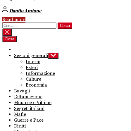
Danilo Amione
Read more
Ricerca
per:
Close
Sezioni generali
Show
sub
Interni
menu
Esteri
Informazione
Culture
Economia
Bavagli
Diffamazione
Minacce e Vittime
Segreti italiani
Mafie
Guerre e Pace
Diritti