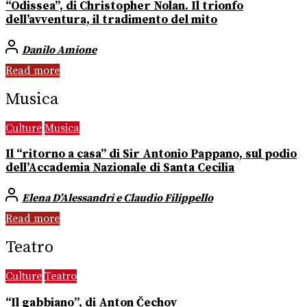
“Odissea”, di Christopher Nolan. Il trionfo
dell’avventura, il tradimento del mito
Danilo Amione
Read more
Musica
Culture
Musica
Il “ritorno a casa” di Sir Antonio Pappano, sul podio
dell’Accademia Nazionale di Santa Cecilia
Elena D’Alessandri e Claudio Filippello
Read more
Teatro
Culture
Teatro
“Il gabbiano”, di Anton Čechov