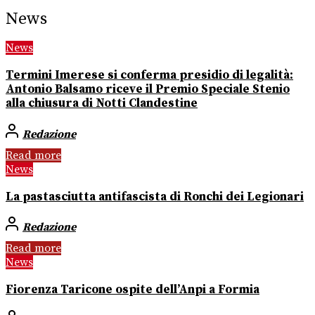
News
News
Termini Imerese si conferma presidio di legalità:
Antonio Balsamo riceve il Premio Speciale Stenio
alla chiusura di Notti Clandestine
Redazione
Read more
News
La pastasciutta antifascista di Ronchi dei Legionari
Redazione
Read more
News
Fiorenza Taricone ospite dell’Anpi a Formia