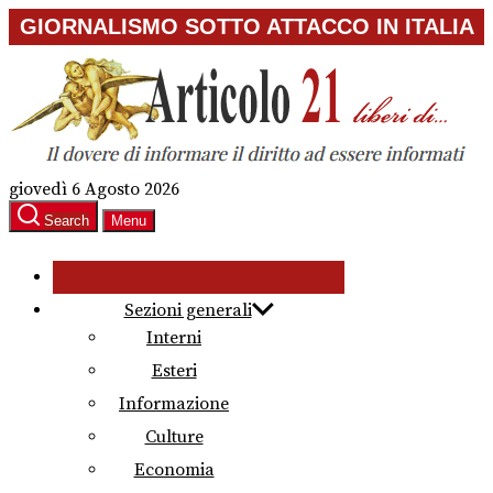
Skip
GIORNALISMO SOTTO ATTACCO IN ITALIA
to
the
content
giovedì 6 Agosto 2026
Search
Menu
Sezioni generali
Interni
Esteri
Informazione
Culture
Economia