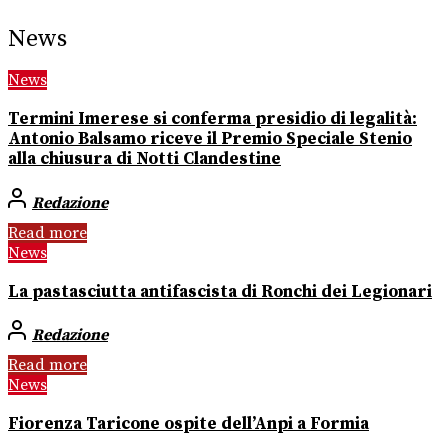
News
News
Termini Imerese si conferma presidio di legalità:
Antonio Balsamo riceve il Premio Speciale Stenio
alla chiusura di Notti Clandestine
Redazione
Read more
News
La pastasciutta antifascista di Ronchi dei Legionari
Redazione
Read more
News
Fiorenza Taricone ospite dell’Anpi a Formia