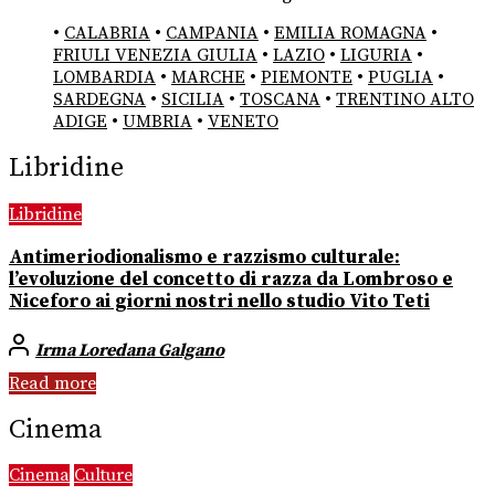
•
CALABRIA
•
CAMPANIA
•
EMILIA ROMAGNA
•
FRIULI VENEZIA GIULIA
•
LAZIO
•
LIGURIA
•
LOMBARDIA
•
MARCHE
•
PIEMONTE
•
PUGLIA
•
SARDEGNA
•
SICILIA
•
TOSCANA
•
TRENTINO ALTO
ADIGE
•
UMBRIA
•
VENETO
Libridine
Libridine
Antimeriodionalismo e razzismo culturale:
l’evoluzione del concetto di razza da Lombroso e
Niceforo ai giorni nostri nello studio Vito Teti
Irma Loredana Galgano
Read more
Cinema
Cinema
Culture