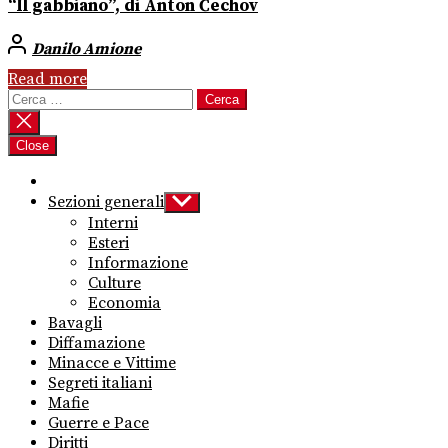
“Il gabbiano”, di Anton Čechov
Danilo Amione
Read more
Ricerca
per:
Close
Sezioni generali
Show
sub
Interni
menu
Esteri
Informazione
Culture
Economia
Bavagli
Diffamazione
Minacce e Vittime
Segreti italiani
Mafie
Guerre e Pace
Diritti