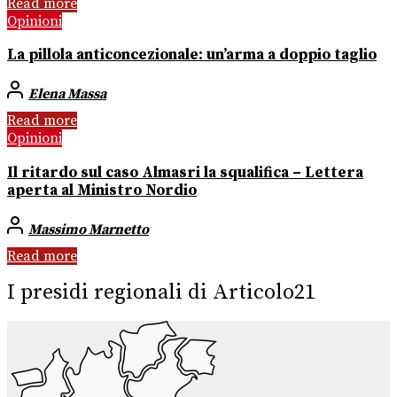
Read more
Opinioni
La pillola anticoncezionale: un’arma a doppio taglio
Elena Massa
Read more
Opinioni
Il ritardo sul caso Almasri la squalifica – Lettera
aperta al Ministro Nordio
Massimo Marnetto
Read more
I presidi regionali di Articolo21