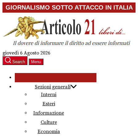
Skip
GIORNALISMO SOTTO ATTACCO IN ITALIA
to
the
content
giovedì 6 Agosto 2026
Search
Menu
Sezioni generali
Interni
Esteri
Informazione
Culture
Economia