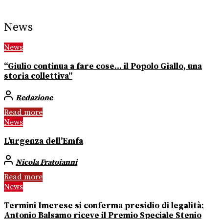
News
News
“Giulio continua a fare cose… il Popolo Giallo, una
storia collettiva”
Redazione
Read more
News
L’urgenza dell’Emfa
Nicola Fratoianni
Read more
News
Termini Imerese si conferma presidio di legalità:
Antonio Balsamo riceve il Premio Speciale Stenio