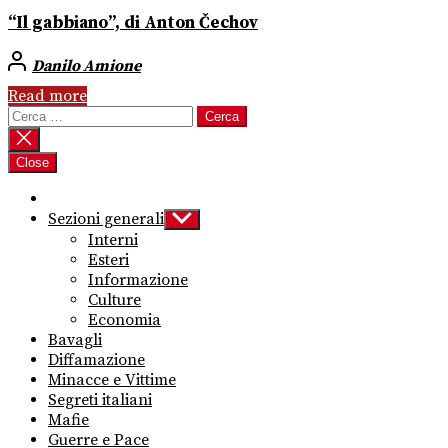
“Il gabbiano”, di Anton Čechov
Danilo Amione
Read more
Ricerca
per:
Close
Sezioni generali
Show
sub
Interni
menu
Esteri
Informazione
Culture
Economia
Bavagli
Diffamazione
Minacce e Vittime
Segreti italiani
Mafie
Guerre e Pace