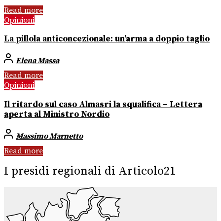
Read more
Opinioni
La pillola anticoncezionale: un’arma a doppio taglio
Elena Massa
Read more
Opinioni
Il ritardo sul caso Almasri la squalifica – Lettera
aperta al Ministro Nordio
Massimo Marnetto
Read more
I presidi regionali di Articolo21