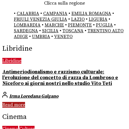
Clicca sulla regione
•
CALABRIA
•
CAMPANIA
•
EMILIA ROMAGNA
•
FRIULI VENEZIA GIULIA
•
LAZIO
•
LIGURIA
•
LOMBARDIA
•
MARCHE
•
PIEMONTE
•
PUGLIA
•
SARDEGNA
•
SICILIA
•
TOSCANA
•
TRENTINO ALTO
ADIGE
•
UMBRIA
•
VENETO
Libridine
Libridine
Antimeriodionalismo e razzismo culturale:
l’evoluzione del concetto di razza da Lombroso e
Niceforo ai giorni nostri nello studio Vito Teti
Irma Loredana Galgano
Read more
Cinema
Cinema
Culture