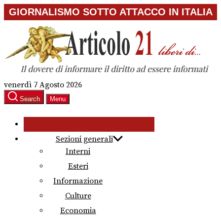
Skip
GIORNALISMO SOTTO ATTACCO IN ITALIA
to
the
content
venerdì 7 Agosto 2026
Search
Menu
Sezioni generali
Interni
Esteri
Informazione
Culture
Economia