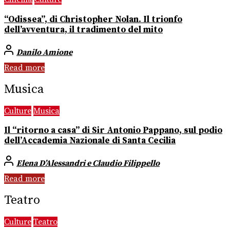
“Odissea”, di Christopher Nolan. Il trionfo
dell’avventura, il tradimento del mito
Danilo Amione
Read more
Musica
Culture
Musica
Il “ritorno a casa” di Sir Antonio Pappano, sul podio
dell’Accademia Nazionale di Santa Cecilia
Elena D’Alessandri e Claudio Filippello
Read more
Teatro
Culture
Teatro