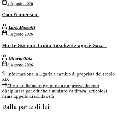
7 Agosto 2026
Ciao Francesco!
Loris Mazzetti
6 Agosto 2026
Morte Guccini: la sua Auschwitz oggi è Gaza
Ottavio Olita
6 Agosto 2026
Navigazione
Previous
Informazione in Liguria e cambio di proprietà del secolo
post:
XIX
articoli
Next
Christian Raimo raggiunto da un provvedimento
post:
disciplinare per critiche a ministro Valditara. Articolo21
firma appello di solidarietà
Dalla parte di lei