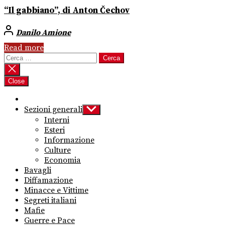
“Il gabbiano”, di Anton Čechov
Danilo Amione
Read more
Ricerca
per:
Close
Sezioni generali
Show
sub
Interni
menu
Esteri
Informazione
Culture
Economia
Bavagli
Diffamazione
Minacce e Vittime
Segreti italiani
Mafie
Guerre e Pace