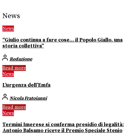
News
News
“Giulio continua a fare cose… il Popolo Giallo, una
storia collettiva”
Redazione
Read more
News
L’urgenza dell’Emfa
Nicola Fratoianni
Read more
News
Termini Imerese si conferma presidio di legalità:
Antonio Balsamo riceve il Premio Speciale Stenio