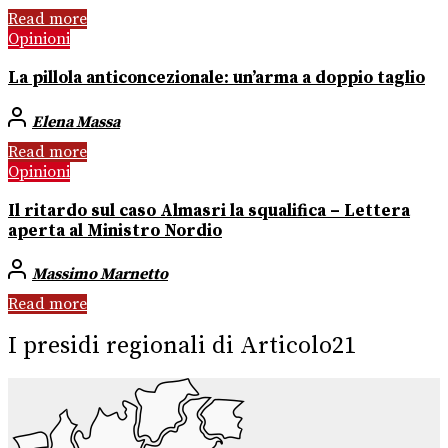
Read more
Opinioni
La pillola anticoncezionale: un’arma a doppio taglio
Elena Massa
Read more
Opinioni
Il ritardo sul caso Almasri la squalifica – Lettera
aperta al Ministro Nordio
Massimo Marnetto
Read more
I presidi regionali di Articolo21