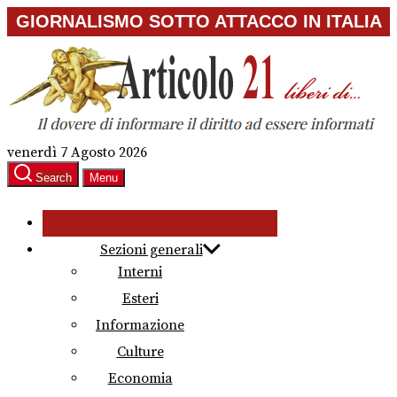
Skip
GIORNALISMO SOTTO ATTACCO IN ITALIA
to
the
content
venerdì 7 Agosto 2026
Search
Menu
Sezioni generali
Interni
Esteri
Informazione
Culture
Economia