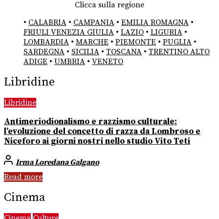
Clicca sulla regione
•
CALABRIA
•
CAMPANIA
•
EMILIA ROMAGNA
•
FRIULI VENEZIA GIULIA
•
LAZIO
•
LIGURIA
•
LOMBARDIA
•
MARCHE
•
PIEMONTE
•
PUGLIA
•
SARDEGNA
•
SICILIA
•
TOSCANA
•
TRENTINO ALTO
ADIGE
•
UMBRIA
•
VENETO
Libridine
Libridine
Antimeriodionalismo e razzismo culturale:
l’evoluzione del concetto di razza da Lombroso e
Niceforo ai giorni nostri nello studio Vito Teti
Irma Loredana Galgano
Read more
Cinema
Cinema
Culture