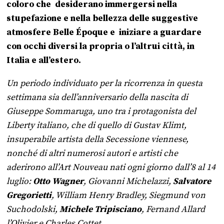
coloro che desiderano immergersi nella
stupefazione e nella bellezza delle suggestive
atmosfere Belle Époque e iniziare a guardare
con occhi diversi la propria o l’altrui città, in
Italia e all’estero.
Un periodo individuato per la ricorrenza in questa
settimana sia dell’anniversario della nascita di
Giuseppe Sommaruga
, uno tra i protagonista del
Liberty italiano, che di quello di
Gustav Klimt
,
insuperabile artista della Secessione viennese,
nonché di altri numerosi autori e artisti che
aderirono all’Art Nouveau nati ogni giorno dall’8 al 14
luglio:
Otto Wagner
, Giovanni Michelazzi,
Salvatore
Gregorietti
, William Henry Bradley, Siegmund von
Suchodolski,
Michele Tripisciano
, Fernand Allard
l’Olivier e Charles Cottet.