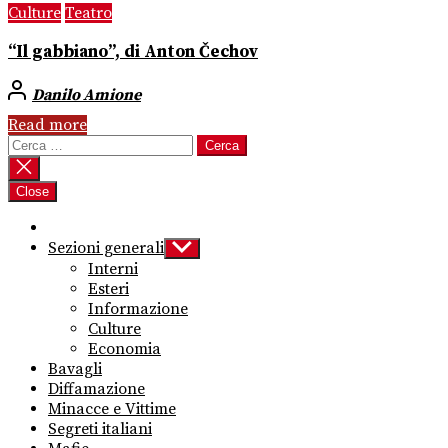
Culture
Teatro
“Il gabbiano”, di Anton Čechov
Danilo Amione
Read more
Ricerca
per:
Close
Sezioni generali
Show
sub
Interni
menu
Esteri
Informazione
Culture
Economia
Bavagli
Diffamazione
Minacce e Vittime
Segreti italiani