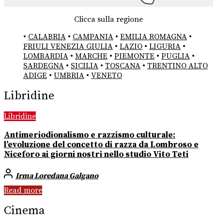
Clicca sulla regione
•
CALABRIA
•
CAMPANIA
•
EMILIA ROMAGNA
•
FRIULI VENEZIA GIULIA
•
LAZIO
•
LIGURIA
•
LOMBARDIA
•
MARCHE
•
PIEMONTE
•
PUGLIA
•
SARDEGNA
•
SICILIA
•
TOSCANA
•
TRENTINO ALTO
ADIGE
•
UMBRIA
•
VENETO
Libridine
Libridine
Antimeriodionalismo e razzismo culturale:
l’evoluzione del concetto di razza da Lombroso e
Niceforo ai giorni nostri nello studio Vito Teti
Irma Loredana Galgano
Read more
Cinema