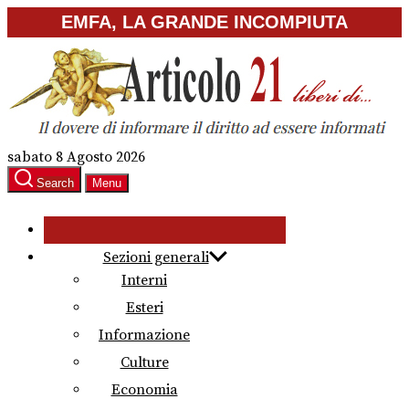
Skip
EMFA, LA GRANDE INCOMPIUTA
to
the
content
sabato 8 Agosto 2026
Search
Menu
Sezioni generali
Interni
Esteri
Informazione
Culture
Economia