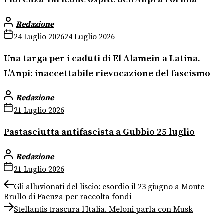
Redazione
24 Luglio 2026
24 Luglio 2026
Una targa per i caduti di El Alamein a Latina.
L’Anpi: inaccettabile rievocazione del fascismo
Redazione
21 Luglio 2026
Pastasciutta antifascista a Gubbio 25 luglio
Redazione
21 Luglio 2026
Navigazione
Previous
Gli alluvionati del liscio: esordio il 23 giugno a Monte
post:
Brullo di Faenza per raccolta fondi
articoli
Next
Stellantis trascura l’Italia. Meloni parla con Musk
post: