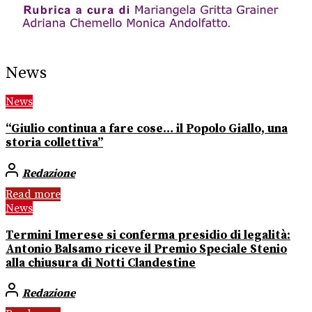
News
News
“Giulio continua a fare cose… il Popolo Giallo, una
storia collettiva”
Redazione
Read more
News
Termini Imerese si conferma presidio di legalità:
Antonio Balsamo riceve il Premio Speciale Stenio
alla chiusura di Notti Clandestine
Redazione