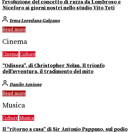
l’evoluzione del concetto di razza da Lombroso e
Niceforo ai giorni nostri nello studio Vito Teti
Irma Loredana Galgano
Read more
Cinema
Cinema
Culture
“Odissea”, di Christopher Nolan. Il trionfo
dell’avventura, il tradimento del mito
Danilo Amione
Read more
Musica
Culture
Musica
Il “ritorno a casa” di Sir Antonio Pappano, sul podio