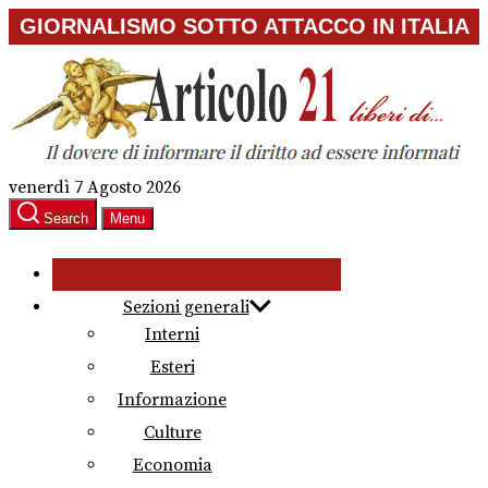
Skip
GIORNALISMO SOTTO ATTACCO IN ITALIA
to
the
content
venerdì 7 Agosto 2026
Search
Menu
Sezioni generali
Interni
Esteri
Informazione
Culture
Economia