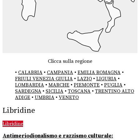
Clicca sulla regione
•
CALABRIA
•
CAMPANIA
•
EMILIA ROMAGNA
•
FRIULI VENEZIA GIULIA
•
LAZIO
•
LIGURIA
•
LOMBARDIA
•
MARCHE
•
PIEMONTE
•
PUGLIA
•
SARDEGNA
•
SICILIA
•
TOSCANA
•
TRENTINO ALTO
ADIGE
•
UMBRIA
•
VENETO
Libridine
Libridine
Antimeriodionalismo e razzismo culturale: