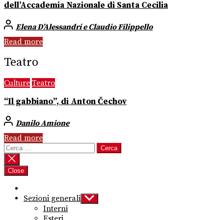
dell’Accademia Nazionale di Santa Cecilia
Elena D’Alessandri e Claudio Filippello
Read more
Teatro
Culture
Teatro
“Il gabbiano”, di Anton Čechov
Danilo Amione
Read more
Ricerca
per:
Close
Sezioni generali
Show
sub
Interni
menu
Esteri