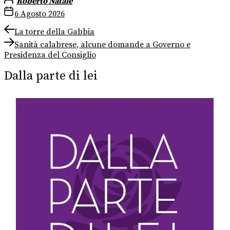
Roberto Natale
6 Agosto 2026
Navigazione
Previous
La torre della Gabbia
post:
Next
articoli
Sanità calabrese, alcune domande a Governo e
post:
Presidenza del Consiglio
Dalla parte di lei