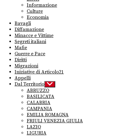
Informazione
Culture
Economia
Bavagli
Diffamazione
Minacce e Vittime
Segreti italiani
Mafie
Guerre e Pace
Diritti
Migrazioni
Iniziative di Articolo21
Appelli
Dal Territorio
Show
sub
ABRUZZO
menu
BASILICATA
CALABRIA
CAMPANIA
EMILIA ROMAGNA
FRIULI VENEZIA GIULIA
LAZIO
LIGURIA