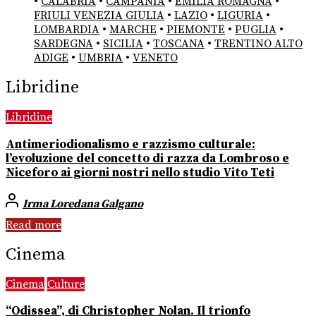
•
CALABRIA
•
CAMPANIA
•
EMILIA ROMAGNA
•
FRIULI VENEZIA GIULIA
•
LAZIO
•
LIGURIA
•
LOMBARDIA
•
MARCHE
•
PIEMONTE
•
PUGLIA
•
SARDEGNA
•
SICILIA
•
TOSCANA
•
TRENTINO ALTO
ADIGE
•
UMBRIA
•
VENETO
Libridine
Libridine
Antimeriodionalismo e razzismo culturale:
l’evoluzione del concetto di razza da Lombroso e
Niceforo ai giorni nostri nello studio Vito Teti
Irma Loredana Galgano
Read more
Cinema
Cinema
Culture
“Odissea”, di Christopher Nolan. Il trionfo