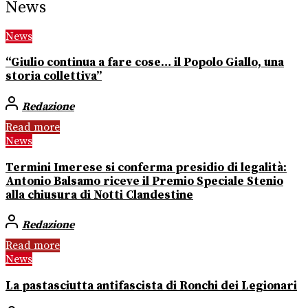
News
News
“Giulio continua a fare cose… il Popolo Giallo, una
storia collettiva”
Redazione
Read more
News
Termini Imerese si conferma presidio di legalità:
Antonio Balsamo riceve il Premio Speciale Stenio
alla chiusura di Notti Clandestine
Redazione
Read more
News
La pastasciutta antifascista di Ronchi dei Legionari