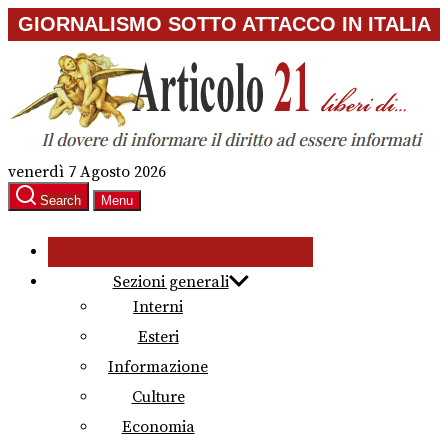
Skip
GIORNALISMO SOTTO ATTACCO IN ITALIA
to
the
content
venerdì 7 Agosto 2026
Search
Menu
Sezioni generali
Interni
Esteri
Informazione
Culture
Economia