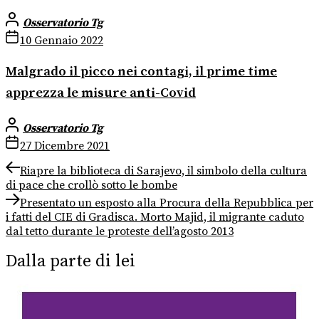
Osservatorio Tg
10 Gennaio 2022
Malgrado il picco nei contagi, il prime time
apprezza le misure anti-Covid
Osservatorio Tg
27 Dicembre 2021
Navigazione
Previous
Riapre la biblioteca di Sarajevo, il simbolo della cultura
post:
di pace che crollò sotto le bombe
articoli
Next
Presentato un esposto alla Procura della Repubblica per
post:
i fatti del CIE di Gradisca. Morto Majid, il migrante caduto
dal tetto durante le proteste dell’agosto 2013
Dalla parte di lei