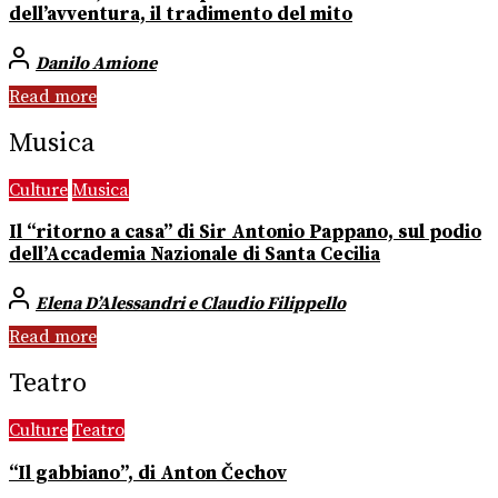
dell’avventura, il tradimento del mito
Danilo Amione
Read more
Musica
Culture
Musica
Il “ritorno a casa” di Sir Antonio Pappano, sul podio
dell’Accademia Nazionale di Santa Cecilia
Elena D’Alessandri e Claudio Filippello
Read more
Teatro
Culture
Teatro
“Il gabbiano”, di Anton Čechov