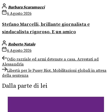
Barbara Scaramucci
6 Agosto 2026
Stefano Marcelli, brillante giornalista e
sindacalista rigoroso. E un amico
Roberto Natale
6 Agosto 2026
Navigazione
Previous
Odio razziale ed armi detenute a casa. Arrestati ad
post:
Alessandria
articoli
Next
Libertà per le Pussy Riot. Mobilitazioni globali in attesa
post:
della sentenza
Dalla parte di lei