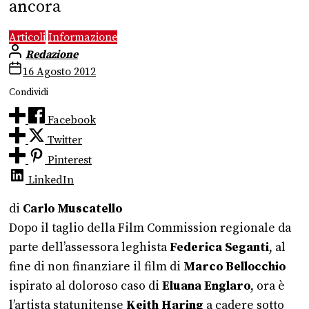
ancora
Articoli
Informazione
Redazione
16 Agosto 2012
Condividi
Facebook
Twitter
Pinterest
LinkedIn
di
Carlo Muscatello
Dopo il taglio della Film Commission regionale da
parte dell’assessora leghista
Federica Seganti
, al
fine di non finanziare il film di
Marco Bellocchio
ispirato al doloroso caso di
Eluana Englaro
, ora è
l’artista statunitense
Keith Haring
a cadere sotto