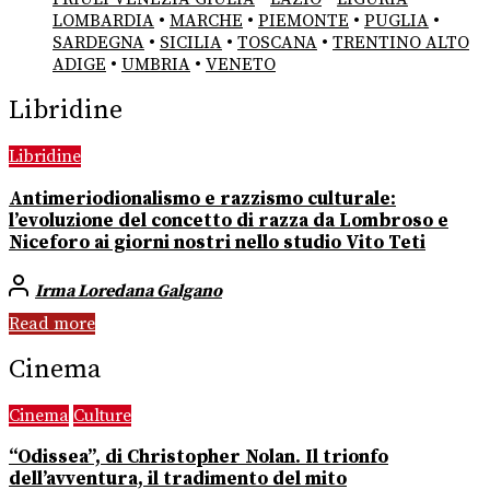
LOMBARDIA
•
MARCHE
•
PIEMONTE
•
PUGLIA
•
SARDEGNA
•
SICILIA
•
TOSCANA
•
TRENTINO ALTO
ADIGE
•
UMBRIA
•
VENETO
Libridine
Libridine
Antimeriodionalismo e razzismo culturale:
l’evoluzione del concetto di razza da Lombroso e
Niceforo ai giorni nostri nello studio Vito Teti
Irma Loredana Galgano
Read more
Cinema
Cinema
Culture
“Odissea”, di Christopher Nolan. Il trionfo
dell’avventura, il tradimento del mito