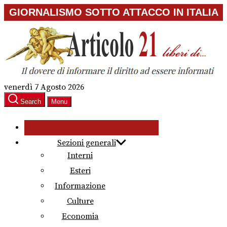
Skip
GIORNALISMO SOTTO ATTACCO IN ITALIA
to
the
content
venerdì 7 Agosto 2026
Search
Menu
Sezioni generali
Interni
Esteri
Informazione
Culture
Economia