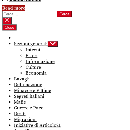
Read more
Ricerca
per:
Close
Sezioni generali
Show
sub
Interni
menu
Esteri
Informazione
Culture
Economia
Bavagli
Diffamazione
Minacce e Vittime
Segreti italiani
Mafie
Guerre e Pace
Diritti
Migrazioni
Iniziative di Articolo21