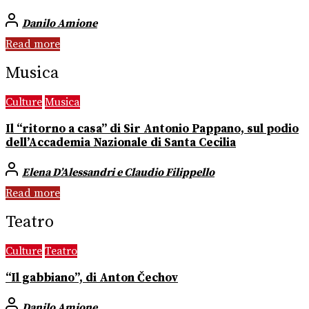
Danilo Amione
Read more
Musica
Culture
Musica
Il “ritorno a casa” di Sir Antonio Pappano, sul podio
dell’Accademia Nazionale di Santa Cecilia
Elena D’Alessandri e Claudio Filippello
Read more
Teatro
Culture
Teatro
“Il gabbiano”, di Anton Čechov
Danilo Amione