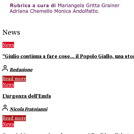
News
News
“Giulio continua a fare cose… il Popolo Giallo, una stor
Redazione
Read more
News
L’urgenza dell’Emfa
Nicola Fratoianni
Read more
News