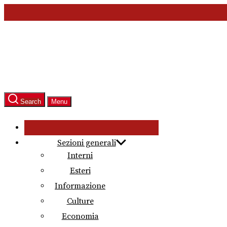
Skip
to
the
content
Search
Menu
Sezioni generali
Interni
Esteri
Informazione
Culture
Economia