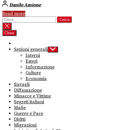
Danilo Amione
Read more
Ricerca
per:
Close
Sezioni generali
Show
sub
Interni
menu
Esteri
Informazione
Culture
Economia
Bavagli
Diffamazione
Minacce e Vittime
Segreti italiani
Mafie
Guerre e Pace
Diritti
Migrazioni