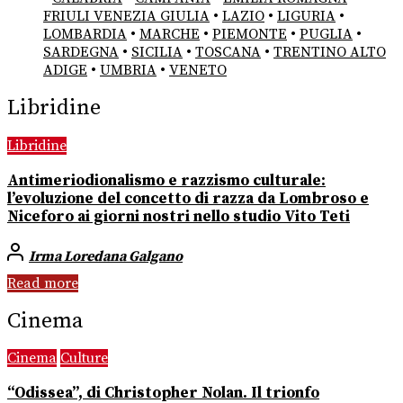
FRIULI VENEZIA GIULIA
•
LAZIO
•
LIGURIA
•
LOMBARDIA
•
MARCHE
•
PIEMONTE
•
PUGLIA
•
SARDEGNA
•
SICILIA
•
TOSCANA
•
TRENTINO ALTO
ADIGE
•
UMBRIA
•
VENETO
Libridine
Libridine
Antimeriodionalismo e razzismo culturale:
l’evoluzione del concetto di razza da Lombroso e
Niceforo ai giorni nostri nello studio Vito Teti
Irma Loredana Galgano
Read more
Cinema
Cinema
Culture
“Odissea”, di Christopher Nolan. Il trionfo