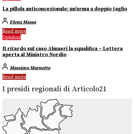
La pillola anticoncezionale: un’arma a doppio taglio
Elena Massa
Read more
Opinioni
Il ritardo sul caso Almasri la squalifica – Lettera
aperta al Ministro Nordio
Massimo Marnetto
Read more
I presidi regionali di Articolo21