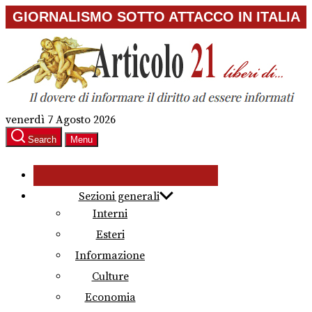
Skip
GIORNALISMO SOTTO ATTACCO IN ITALIA
to
the
content
venerdì 7 Agosto 2026
Search
Menu
Sezioni generali
Interni
Esteri
Informazione
Culture
Economia