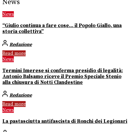
News
News
“Giulio continua a fare cose… il Popolo Giallo, una
storia collettiva”
Redazione
Read more
News
Termini Imerese si conferma presidio di legalità:
Antonio Balsamo riceve il Premio Speciale Stenio
alla chiusura di Notti Clandestine
Redazione
Read more
News
La pastasciutta antifascista di Ronchi dei Legionari