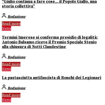
“Giulio continua a fare cose… il Popolo Giallo, una
storia collettiva”
Redazione
Read more
News
Termini Imerese si conferma presidio di legalità:
Antonio Balsamo riceve il Premio Speciale Stenio
alla chiusura di Notti Clandestine
Redazione
Read more
News
La pastasciutta antifascista di Ronchi dei Legionari
Redazione
Read more
News