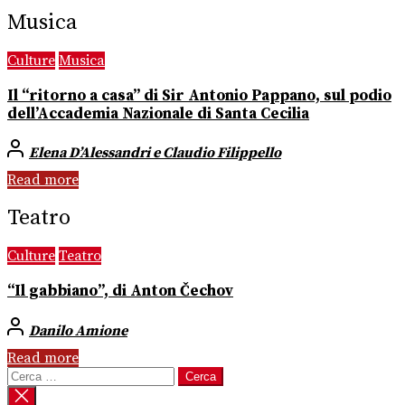
Musica
Culture
Musica
Il “ritorno a casa” di Sir Antonio Pappano, sul podio
dell’Accademia Nazionale di Santa Cecilia
Elena D’Alessandri e Claudio Filippello
Read more
Teatro
Culture
Teatro
“Il gabbiano”, di Anton Čechov
Danilo Amione
Read more
Ricerca
per: