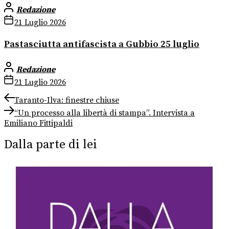
Redazione
21 Luglio 2026
Pastasciutta antifascista a Gubbio 25 luglio
Redazione
21 Luglio 2026
Navigazione
Previous
Taranto-Ilva: finestre chiuse
post:
Next
articoli
“Un processo alla libertà di stampa”. Intervista a
post:
Emiliano Fittipaldi
Dalla parte di lei