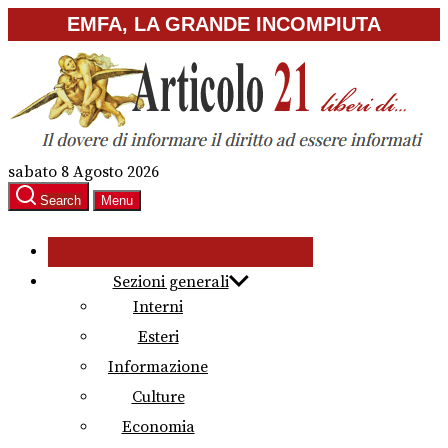
Skip
EMFA, LA GRANDE INCOMPIUTA
to
the
content
sabato 8 Agosto 2026
Search
Menu
Sezioni generali
Interni
Esteri
Informazione
Culture
Economia