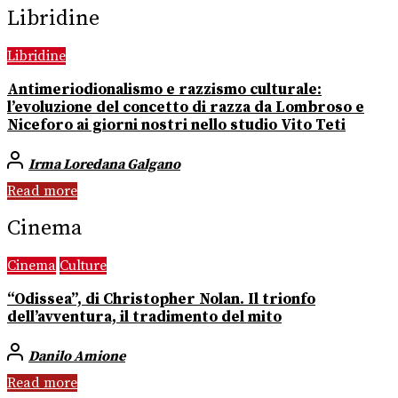
Libridine
Libridine
Antimeriodionalismo e razzismo culturale:
l’evoluzione del concetto di razza da Lombroso e
Niceforo ai giorni nostri nello studio Vito Teti
Irma Loredana Galgano
Read more
Cinema
Cinema
Culture
“Odissea”, di Christopher Nolan. Il trionfo
dell’avventura, il tradimento del mito
Danilo Amione
Read more