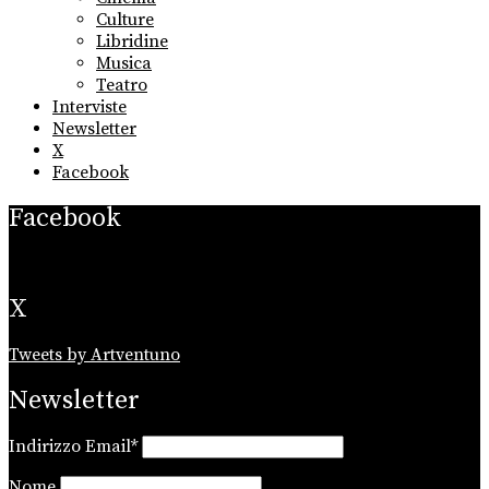
Culture
Libridine
Musica
Teatro
Interviste
Newsletter
X
Facebook
Facebook
X
Tweets by Artventuno
Newsletter
Indirizzo Email*
Nome