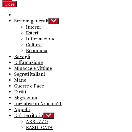
Close
Sezioni generali
Show
sub
Interni
menu
Esteri
Informazione
Culture
Economia
Bavagli
Diffamazione
Minacce e Vittime
Segreti italiani
Mafie
Guerre e Pace
Diritti
Migrazioni
Iniziative di Articolo21
Appelli
Dal Territorio
Show
sub
ABRUZZO
menu
BASILICATA