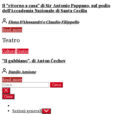
Il “ritorno a casa” di Sir Antonio Pappano, sul podio
dell’Accademia Nazionale di Santa Cecilia
Elena D’Alessandri e Claudio Filippello
Read more
Teatro
Culture
Teatro
“Il gabbiano”, di Anton Čechov
Danilo Amione
Read more
Ricerca
per:
Close
Sezioni generali
Show