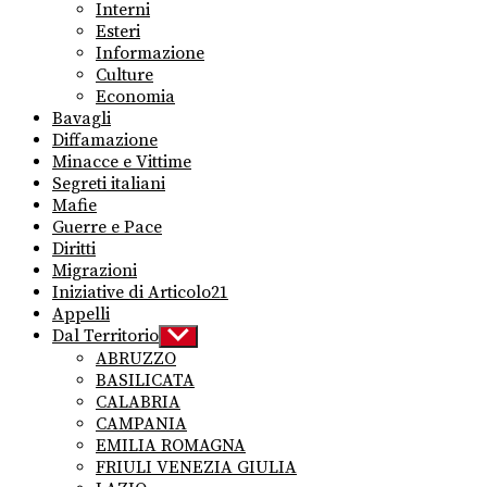
sub
Interni
menu
Esteri
Informazione
Culture
Economia
Bavagli
Diffamazione
Minacce e Vittime
Segreti italiani
Mafie
Guerre e Pace
Diritti
Migrazioni
Iniziative di Articolo21
Appelli
Dal Territorio
Show
sub
ABRUZZO
menu
BASILICATA
CALABRIA
CAMPANIA
EMILIA ROMAGNA
FRIULI VENEZIA GIULIA