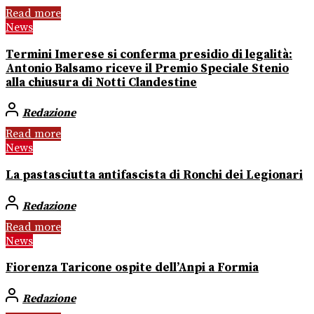
Read more
News
Termini Imerese si conferma presidio di legalità:
Antonio Balsamo riceve il Premio Speciale Stenio
alla chiusura di Notti Clandestine
Redazione
Read more
News
La pastasciutta antifascista di Ronchi dei Legionari
Redazione
Read more
News
Fiorenza Taricone ospite dell’Anpi a Formia
Redazione