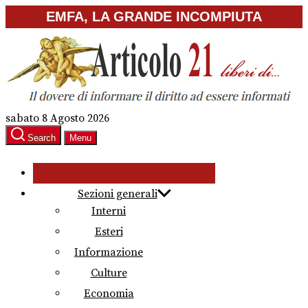
Skip
EMFA, LA GRANDE INCOMPIUTA
to
the
content
sabato 8 Agosto 2026
Search
Menu
Sezioni generali
Interni
Esteri
Informazione
Culture
Economia