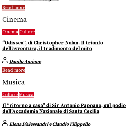
Read more
Cinema
Cinema
Culture
“Odissea”, di Christopher Nolan. Il trionfo
dell’avventura, il tradimento del mito
Danilo Amione
Read more
Musica
Culture
Musica
Il “ritorno a casa” di Sir Antonio Pappano, sul podio
dell’Accademia Nazionale di Santa Cecilia
Elena D’Alessandri e Claudio Filippello