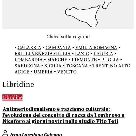
Clicca sulla regione
•
CALABRIA
•
CAMPANIA
•
EMILIA ROMAGNA
•
FRIULI VENEZIA GIULIA
•
LAZIO
•
LIGURIA
•
LOMBARDIA
•
MARCHE
•
PIEMONTE
•
PUGLIA
•
SARDEGNA
•
SICILIA
•
TOSCANA
•
TRENTINO ALTO
ADIGE
•
UMBRIA
•
VENETO
Libridine
Libridine
Antimeriodionalismo e razzismo culturale:
l’evoluzione del concetto di razza da Lombroso e
Niceforo ai giorni nostri nello studio Vito Teti
Irma Loredana Galgano