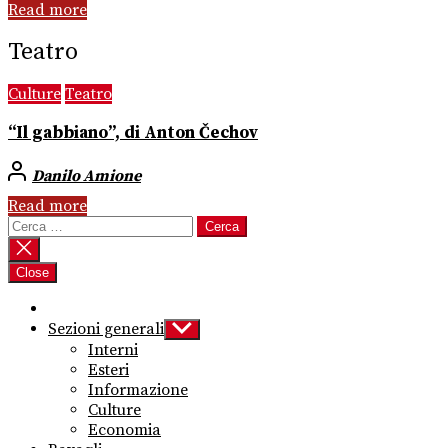
Read more
Teatro
Culture
Teatro
“Il gabbiano”, di Anton Čechov
Danilo Amione
Read more
Ricerca
per:
Close
Sezioni generali
Show
sub
Interni
menu
Esteri
Informazione
Culture
Economia