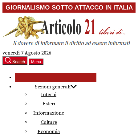
Skip
GIORNALISMO SOTTO ATTACCO IN ITALIA
to
the
content
venerdì 7 Agosto 2026
Search
Menu
Sezioni generali
Interni
Esteri
Informazione
Culture
Economia