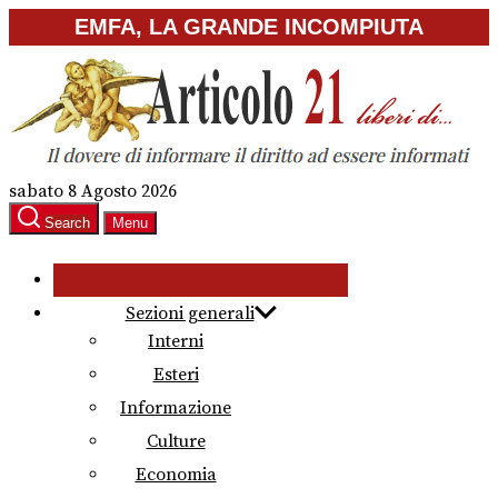
Skip
EMFA, LA GRANDE INCOMPIUTA
to
the
content
sabato 8 Agosto 2026
Search
Menu
Sezioni generali
Interni
Esteri
Informazione
Culture
Economia