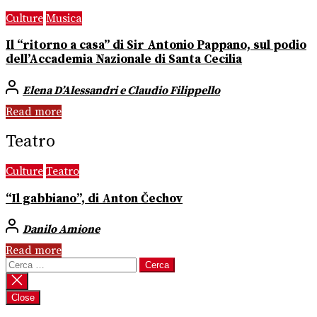
Culture
Musica
Il “ritorno a casa” di Sir Antonio Pappano, sul podio
dell’Accademia Nazionale di Santa Cecilia
Elena D’Alessandri e Claudio Filippello
Read more
Teatro
Culture
Teatro
“Il gabbiano”, di Anton Čechov
Danilo Amione
Read more
Ricerca
per:
Close