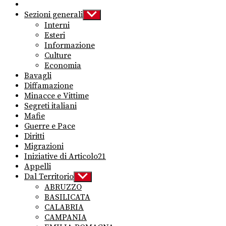
Sezioni generali
Show
sub
Interni
menu
Esteri
Informazione
Culture
Economia
Bavagli
Diffamazione
Minacce e Vittime
Segreti italiani
Mafie
Guerre e Pace
Diritti
Migrazioni
Iniziative di Articolo21
Appelli
Dal Territorio
Show
sub
ABRUZZO
menu
BASILICATA
CALABRIA
CAMPANIA