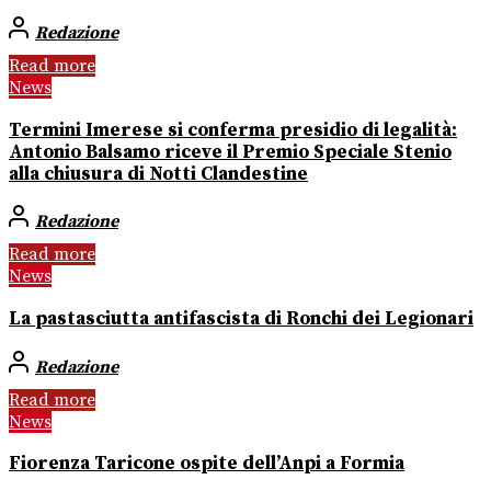
Redazione
Read more
News
Termini Imerese si conferma presidio di legalità:
Antonio Balsamo riceve il Premio Speciale Stenio
alla chiusura di Notti Clandestine
Redazione
Read more
News
La pastasciutta antifascista di Ronchi dei Legionari
Redazione
Read more
News
Fiorenza Taricone ospite dell’Anpi a Formia