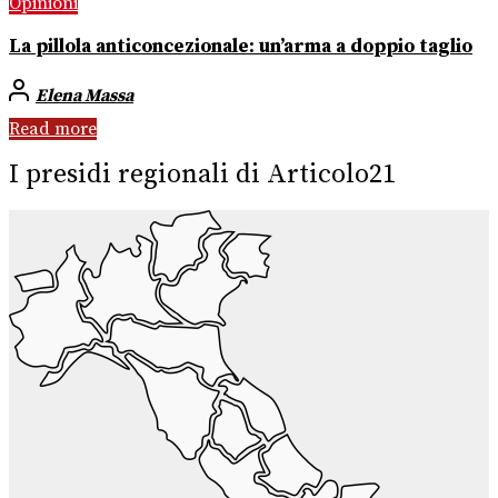
Opinioni
La pillola anticoncezionale: un’arma a doppio taglio
Elena Massa
Read more
I presidi regionali di Articolo21