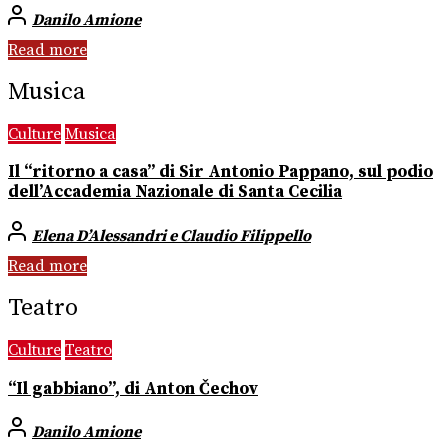
Danilo Amione
Read more
Musica
Culture
Musica
Il “ritorno a casa” di Sir Antonio Pappano, sul podio
dell’Accademia Nazionale di Santa Cecilia
Elena D’Alessandri e Claudio Filippello
Read more
Teatro
Culture
Teatro
“Il gabbiano”, di Anton Čechov
Danilo Amione