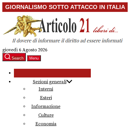
Skip
GIORNALISMO SOTTO ATTACCO IN ITALIA
to
the
content
giovedì 6 Agosto 2026
Search
Menu
Sezioni generali
Interni
Esteri
Informazione
Culture
Economia