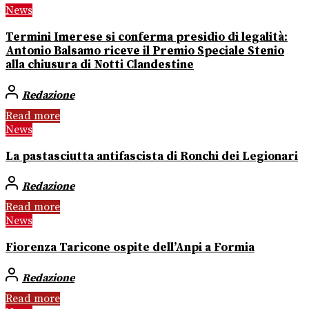
News
Termini Imerese si conferma presidio di legalità:
Antonio Balsamo riceve il Premio Speciale Stenio
alla chiusura di Notti Clandestine
Redazione
Read more
News
La pastasciutta antifascista di Ronchi dei Legionari
Redazione
Read more
News
Fiorenza Taricone ospite dell’Anpi a Formia
Redazione
Read more