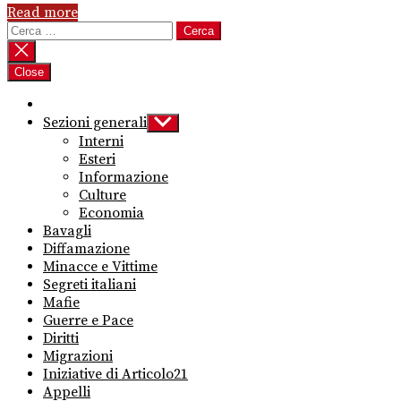
Read more
Ricerca
per:
Close
Sezioni generali
Show
sub
Interni
menu
Esteri
Informazione
Culture
Economia
Bavagli
Diffamazione
Minacce e Vittime
Segreti italiani
Mafie
Guerre e Pace
Diritti
Migrazioni
Iniziative di Articolo21
Appelli