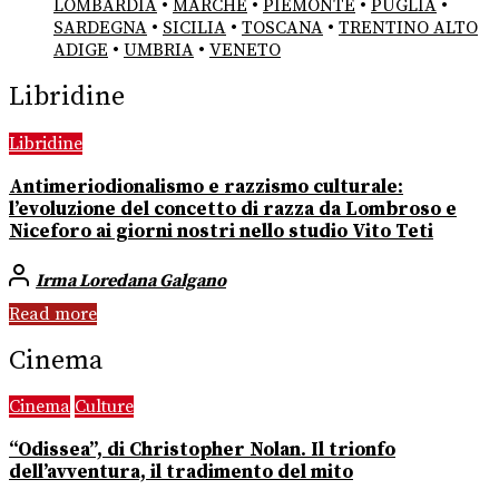
LOMBARDIA
•
MARCHE
•
PIEMONTE
•
PUGLIA
•
SARDEGNA
•
SICILIA
•
TOSCANA
•
TRENTINO ALTO
ADIGE
•
UMBRIA
•
VENETO
Libridine
Libridine
Antimeriodionalismo e razzismo culturale:
l’evoluzione del concetto di razza da Lombroso e
Niceforo ai giorni nostri nello studio Vito Teti
Irma Loredana Galgano
Read more
Cinema
Cinema
Culture
“Odissea”, di Christopher Nolan. Il trionfo
dell’avventura, il tradimento del mito