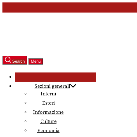
Skip
to
the
content
Search
Menu
Sezioni generali
Interni
Esteri
Informazione
Culture
Economia