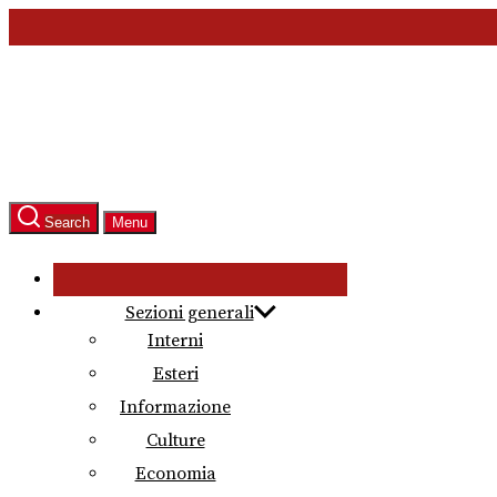
Skip
to
the
content
Search
Menu
Sezioni generali
Interni
Esteri
Informazione
Culture
Economia