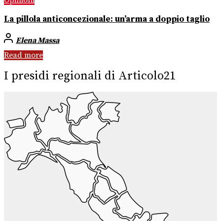
La pillola anticoncezionale: un’arma a doppio taglio
Elena Massa
Read more
I presidi regionali di Articolo21