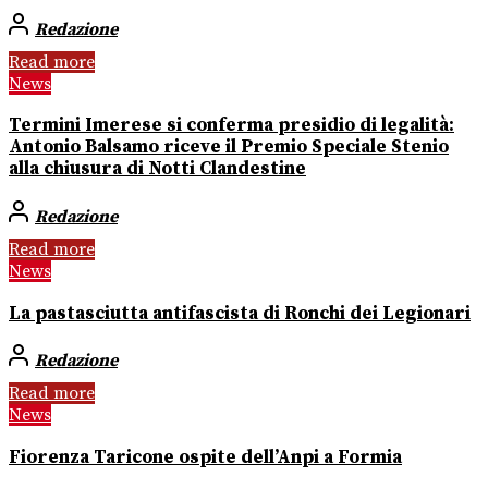
Redazione
Read more
News
Termini Imerese si conferma presidio di legalità:
Antonio Balsamo riceve il Premio Speciale Stenio
alla chiusura di Notti Clandestine
Redazione
Read more
News
La pastasciutta antifascista di Ronchi dei Legionari
Redazione
Read more
News
Fiorenza Taricone ospite dell’Anpi a Formia