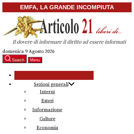
Skip
EMFA, LA GRANDE INCOMPIUTA
to
the
content
domenica 9 Agosto 2026
Search
Menu
Sezioni generali
Interni
Esteri
Informazione
Culture
Economia