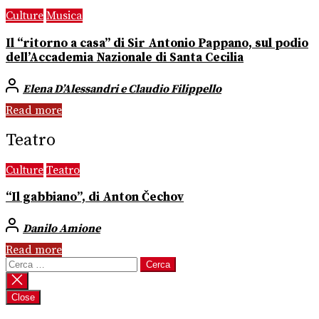
Culture
Musica
Il “ritorno a casa” di Sir Antonio Pappano, sul podio
dell’Accademia Nazionale di Santa Cecilia
Elena D’Alessandri e Claudio Filippello
Read more
Teatro
Culture
Teatro
“Il gabbiano”, di Anton Čechov
Danilo Amione
Read more
Ricerca
per:
Close