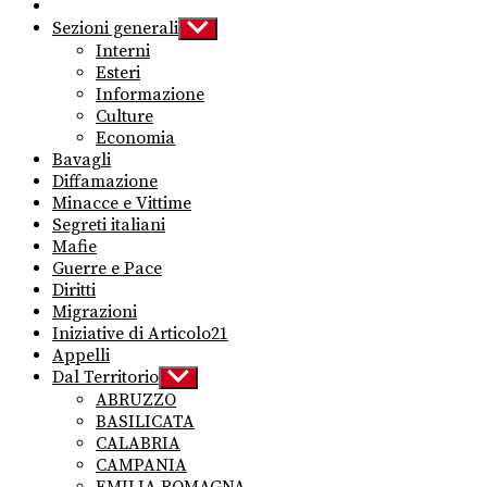
Sezioni generali
Show
sub
Interni
menu
Esteri
Informazione
Culture
Economia
Bavagli
Diffamazione
Minacce e Vittime
Segreti italiani
Mafie
Guerre e Pace
Diritti
Migrazioni
Iniziative di Articolo21
Appelli
Dal Territorio
Show
sub
ABRUZZO
menu
BASILICATA
CALABRIA
CAMPANIA