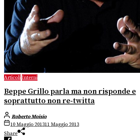
Articoli
Interni
Beppe Grillo parla ma non risponde e
soprattutto non re-twitta
Roberto Moisio
10 Maggio 2013
11 Maggio 2013
Share