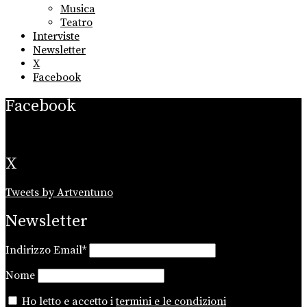
Musica
Teatro
Interviste
Newsletter
X
Facebook
Facebook
X
Tweets by Artventuno
Newsletter
Indirizzo Email*
Nome
Ho letto e accetto i
termini e le condizioni