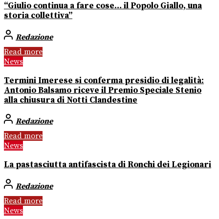
“Giulio continua a fare cose… il Popolo Giallo, una
storia collettiva”
Redazione
Read more
News
Termini Imerese si conferma presidio di legalità:
Antonio Balsamo riceve il Premio Speciale Stenio
alla chiusura di Notti Clandestine
Redazione
Read more
News
La pastasciutta antifascista di Ronchi dei Legionari
Redazione
Read more
News