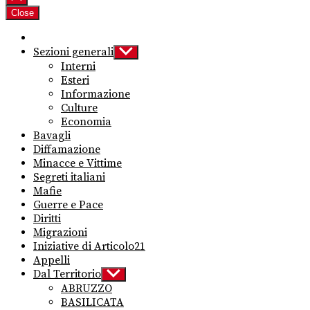
Close
Sezioni generali
Show
sub
Interni
menu
Esteri
Informazione
Culture
Economia
Bavagli
Diffamazione
Minacce e Vittime
Segreti italiani
Mafie
Guerre e Pace
Diritti
Migrazioni
Iniziative di Articolo21
Appelli
Dal Territorio
Show
sub
ABRUZZO
menu
BASILICATA