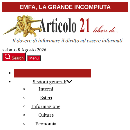
Skip
EMFA, LA GRANDE INCOMPIUTA
to
the
content
sabato 8 Agosto 2026
Search
Menu
Sezioni generali
Interni
Esteri
Informazione
Culture
Economia