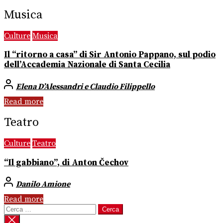
Musica
Culture
Musica
Il “ritorno a casa” di Sir Antonio Pappano, sul podio
dell’Accademia Nazionale di Santa Cecilia
Elena D’Alessandri e Claudio Filippello
Read more
Teatro
Culture
Teatro
“Il gabbiano”, di Anton Čechov
Danilo Amione
Read more
Ricerca
per: