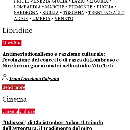
FRIULI VENEZIA GIULIA
•
LAZIO
•
LIGURIA
•
LOMBARDIA
•
MARCHE
•
PIEMONTE
•
PUGLIA
•
SARDEGNA
•
SICILIA
•
TOSCANA
•
TRENTINO ALTO
ADIGE
•
UMBRIA
•
VENETO
Libridine
Libridine
Antimeriodionalismo e razzismo culturale:
l’evoluzione del concetto di razza da Lombroso e
Niceforo ai giorni nostri nello studio Vito Teti
Irma Loredana Galgano
Read more
Cinema
Cinema
Culture
“Odissea”, di Christopher Nolan. Il trionfo
dell’avventura, il tradimento del mito