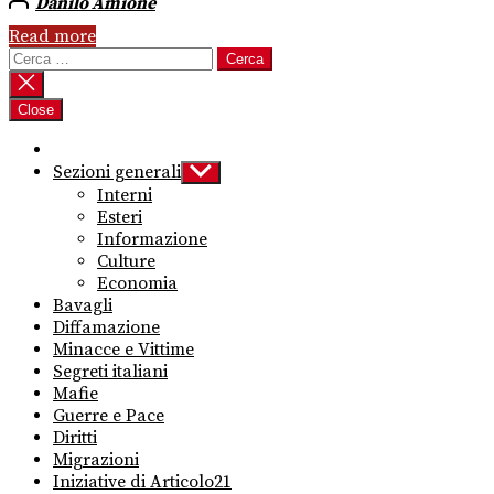
Danilo Amione
Read more
Ricerca
per:
Close
Sezioni generali
Show
sub
Interni
menu
Esteri
Informazione
Culture
Economia
Bavagli
Diffamazione
Minacce e Vittime
Segreti italiani
Mafie
Guerre e Pace
Diritti
Migrazioni
Iniziative di Articolo21