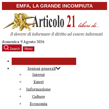
Skip
EMFA, LA GRANDE INCOMPIUTA
to
the
content
domenica 9 Agosto 2026
Search
Menu
Sezioni generali
Interni
Esteri
Informazione
Culture
Economia