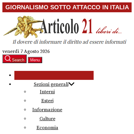
Skip
GIORNALISMO SOTTO ATTACCO IN ITALIA
to
the
content
venerdì 7 Agosto 2026
Search
Menu
Sezioni generali
Interni
Esteri
Informazione
Culture
Economia