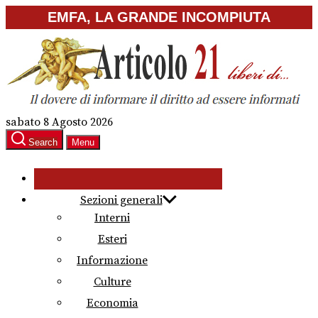
Skip
EMFA, LA GRANDE INCOMPIUTA
to
the
content
sabato 8 Agosto 2026
Search
Menu
Sezioni generali
Interni
Esteri
Informazione
Culture
Economia