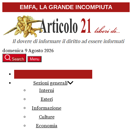
Skip
EMFA, LA GRANDE INCOMPIUTA
to
the
content
domenica 9 Agosto 2026
Search
Menu
Sezioni generali
Interni
Esteri
Informazione
Culture
Economia