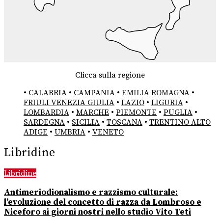
Clicca sulla regione
•
CALABRIA
•
CAMPANIA
•
EMILIA ROMAGNA
•
FRIULI VENEZIA GIULIA
•
LAZIO
•
LIGURIA
•
LOMBARDIA
•
MARCHE
•
PIEMONTE
•
PUGLIA
•
SARDEGNA
•
SICILIA
•
TOSCANA
•
TRENTINO ALTO
ADIGE
•
UMBRIA
•
VENETO
Libridine
Libridine
Antimeriodionalismo e razzismo culturale:
l’evoluzione del concetto di razza da Lombroso e
Niceforo ai giorni nostri nello studio Vito Teti