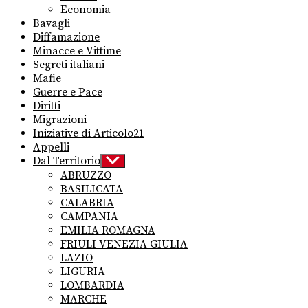
Economia
Bavagli
Diffamazione
Minacce e Vittime
Segreti italiani
Mafie
Guerre e Pace
Diritti
Migrazioni
Iniziative di Articolo21
Appelli
Dal Territorio
Show
sub
ABRUZZO
menu
BASILICATA
CALABRIA
CAMPANIA
EMILIA ROMAGNA
FRIULI VENEZIA GIULIA
LAZIO
LIGURIA
LOMBARDIA
MARCHE