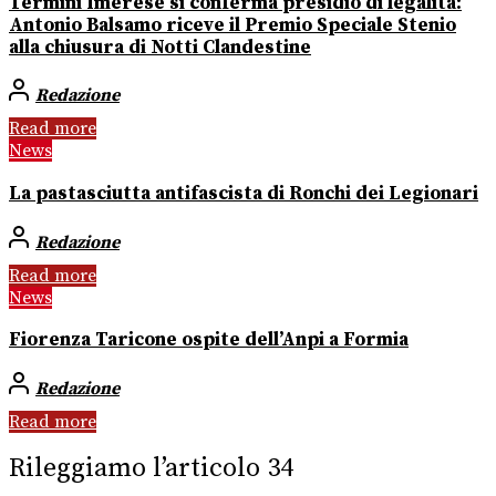
Termini Imerese si conferma presidio di legalità:
Antonio Balsamo riceve il Premio Speciale Stenio
alla chiusura di Notti Clandestine
Redazione
Read more
News
La pastasciutta antifascista di Ronchi dei Legionari
Redazione
Read more
News
Fiorenza Taricone ospite dell’Anpi a Formia
Redazione
Read more
Rileggiamo l’articolo 34