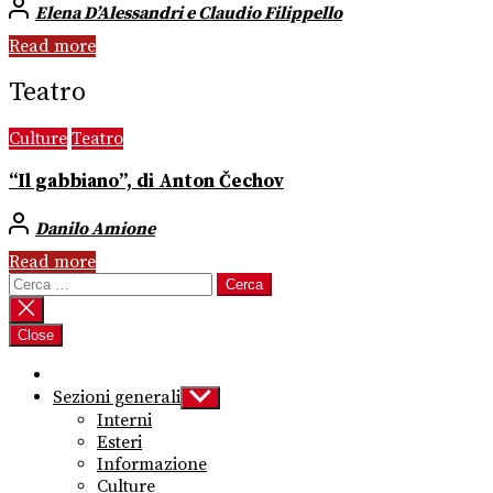
Elena D’Alessandri e Claudio Filippello
Read more
Teatro
Culture
Teatro
“Il gabbiano”, di Anton Čechov
Danilo Amione
Read more
Ricerca
per:
Close
Sezioni generali
Show
sub
Interni
menu
Esteri
Informazione
Culture