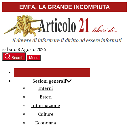
Skip
EMFA, LA GRANDE INCOMPIUTA
to
the
content
sabato 8 Agosto 2026
Search
Menu
Sezioni generali
Interni
Esteri
Informazione
Culture
Economia