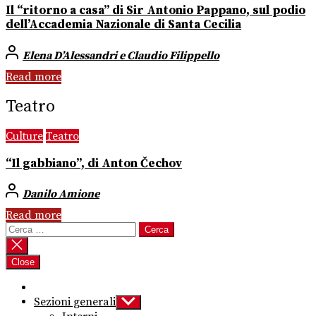
Il “ritorno a casa” di Sir Antonio Pappano, sul podio
dell’Accademia Nazionale di Santa Cecilia
Elena D’Alessandri e Claudio Filippello
Read more
Teatro
Culture
Teatro
“Il gabbiano”, di Anton Čechov
Danilo Amione
Read more
Ricerca
per:
Close
Sezioni generali
Show
sub