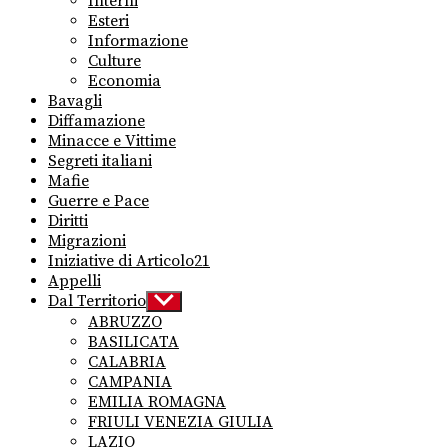
Interni
menu
Esteri
Informazione
Culture
Economia
Bavagli
Diffamazione
Minacce e Vittime
Segreti italiani
Mafie
Guerre e Pace
Diritti
Migrazioni
Iniziative di Articolo21
Appelli
Dal Territorio
Show
sub
ABRUZZO
menu
BASILICATA
CALABRIA
CAMPANIA
EMILIA ROMAGNA
FRIULI VENEZIA GIULIA
LAZIO