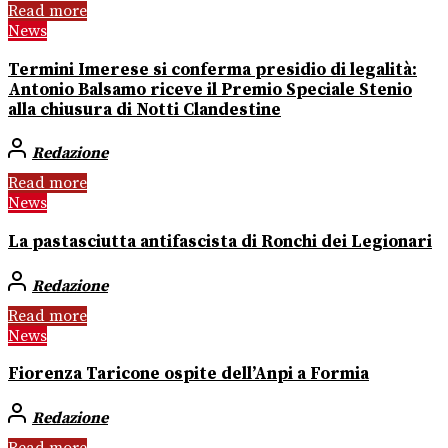
Read more
News
Termini Imerese si conferma presidio di legalità:
Antonio Balsamo riceve il Premio Speciale Stenio
alla chiusura di Notti Clandestine
Redazione
Read more
News
La pastasciutta antifascista di Ronchi dei Legionari
Redazione
Read more
News
Fiorenza Taricone ospite dell’Anpi a Formia
Redazione