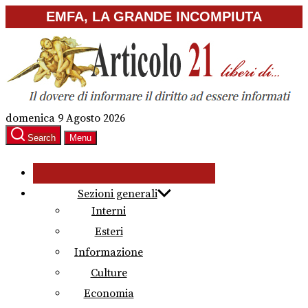
Skip
EMFA, LA GRANDE INCOMPIUTA
to
the
content
domenica 9 Agosto 2026
Search
Menu
Sezioni generali
Interni
Esteri
Informazione
Culture
Economia