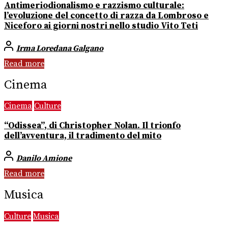
Antimeriodionalismo e razzismo culturale:
l’evoluzione del concetto di razza da Lombroso e
Niceforo ai giorni nostri nello studio Vito Teti
Irma Loredana Galgano
Read more
Cinema
Cinema
Culture
“Odissea”, di Christopher Nolan. Il trionfo
dell’avventura, il tradimento del mito
Danilo Amione
Read more
Musica
Culture
Musica