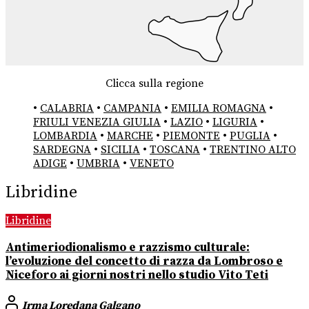
Clicca sulla regione
•
CALABRIA
•
CAMPANIA
•
EMILIA ROMAGNA
•
FRIULI VENEZIA GIULIA
•
LAZIO
•
LIGURIA
•
LOMBARDIA
•
MARCHE
•
PIEMONTE
•
PUGLIA
•
SARDEGNA
•
SICILIA
•
TOSCANA
•
TRENTINO ALTO
ADIGE
•
UMBRIA
•
VENETO
Libridine
Libridine
Antimeriodionalismo e razzismo culturale:
l’evoluzione del concetto di razza da Lombroso e
Niceforo ai giorni nostri nello studio Vito Teti
Irma Loredana Galgano