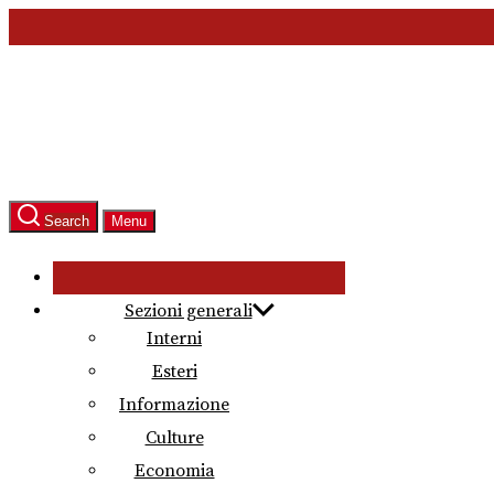
Skip
to
the
content
Search
Menu
Sezioni generali
Interni
Esteri
Informazione
Culture
Economia