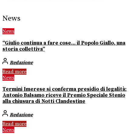
News
News
“Giulio continua a fare cose… il Popolo Giallo, una
storia collettiva”
Redazione
Read more
News
Termini Imerese si conferma presidio di legalità:
Antonio Balsamo riceve il Premio Speciale Stenio
alla chiusura di Notti Clandestine
Redazione
Read more
News