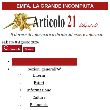
Skip
EMFA, LA GRANDE INCOMPIUTA
to
the
content
sabato 8 Agosto 2026
Search
Menu
Sezioni generali
Interni
Esteri
Informazione
Culture
Economia