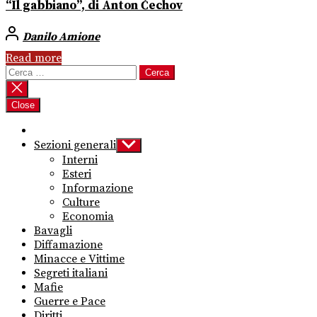
“Il gabbiano”, di Anton Čechov
Danilo Amione
Read more
Ricerca
per:
Close
Sezioni generali
Show
sub
Interni
menu
Esteri
Informazione
Culture
Economia
Bavagli
Diffamazione
Minacce e Vittime
Segreti italiani
Mafie
Guerre e Pace
Diritti