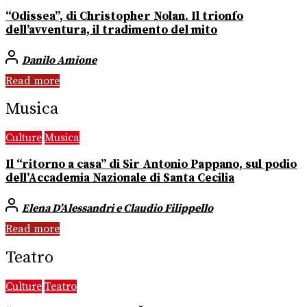
“Odissea”, di Christopher Nolan. Il trionfo
dell’avventura, il tradimento del mito
Danilo Amione
Read more
Musica
Culture
Musica
Il “ritorno a casa” di Sir Antonio Pappano, sul podio
dell’Accademia Nazionale di Santa Cecilia
Elena D’Alessandri e Claudio Filippello
Read more
Teatro
Culture
Teatro