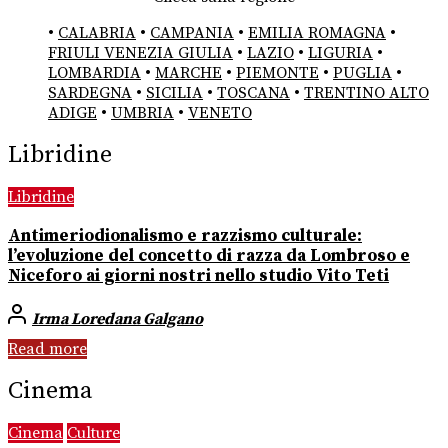
•
CALABRIA
•
CAMPANIA
•
EMILIA ROMAGNA
•
FRIULI VENEZIA GIULIA
•
LAZIO
•
LIGURIA
•
LOMBARDIA
•
MARCHE
•
PIEMONTE
•
PUGLIA
•
SARDEGNA
•
SICILIA
•
TOSCANA
•
TRENTINO ALTO
ADIGE
•
UMBRIA
•
VENETO
Libridine
Libridine
Antimeriodionalismo e razzismo culturale:
l’evoluzione del concetto di razza da Lombroso e
Niceforo ai giorni nostri nello studio Vito Teti
Irma Loredana Galgano
Read more
Cinema
Cinema
Culture