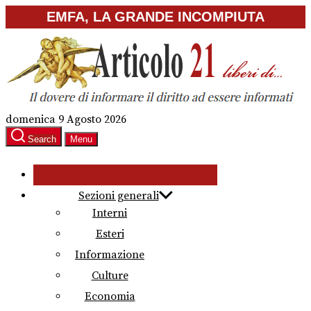
Skip
EMFA, LA GRANDE INCOMPIUTA
to
the
content
domenica 9 Agosto 2026
Search
Menu
Sezioni generali
Interni
Esteri
Informazione
Culture
Economia