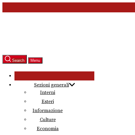
Skip
to
the
content
Search
Menu
Sezioni generali
Interni
Esteri
Informazione
Culture
Economia