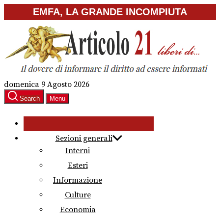
Skip
EMFA, LA GRANDE INCOMPIUTA
to
the
content
domenica 9 Agosto 2026
Search
Menu
Sezioni generali
Interni
Esteri
Informazione
Culture
Economia