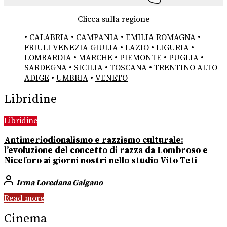
Clicca sulla regione
•
CALABRIA
•
CAMPANIA
•
EMILIA ROMAGNA
•
FRIULI VENEZIA GIULIA
•
LAZIO
•
LIGURIA
•
LOMBARDIA
•
MARCHE
•
PIEMONTE
•
PUGLIA
•
SARDEGNA
•
SICILIA
•
TOSCANA
•
TRENTINO ALTO
ADIGE
•
UMBRIA
•
VENETO
Libridine
Libridine
Antimeriodionalismo e razzismo culturale:
l’evoluzione del concetto di razza da Lombroso e
Niceforo ai giorni nostri nello studio Vito Teti
Irma Loredana Galgano
Read more
Cinema