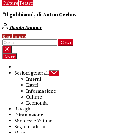
Culture
Teatro
“Il gabbiano”, di Anton Čechov
Danilo Amione
Read more
Ricerca
per:
Close
Sezioni generali
Show
sub
Interni
menu
Esteri
Informazione
Culture
Economia
Bavagli
Diffamazione
Minacce e Vittime
Segreti italiani
Mafie