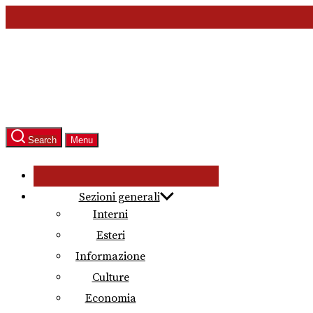
Skip
to
the
content
Search
Menu
Sezioni generali
Interni
Esteri
Informazione
Culture
Economia