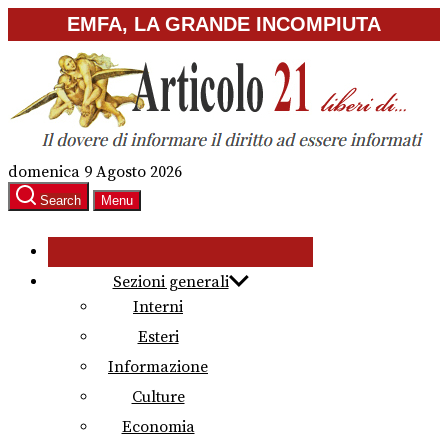
Skip
EMFA, LA GRANDE INCOMPIUTA
to
the
content
domenica 9 Agosto 2026
Search
Menu
Sezioni generali
Interni
Esteri
Informazione
Culture
Economia