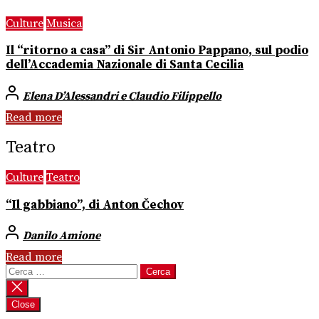
Culture
Musica
Il “ritorno a casa” di Sir Antonio Pappano, sul podio
dell’Accademia Nazionale di Santa Cecilia
Elena D’Alessandri e Claudio Filippello
Read more
Teatro
Culture
Teatro
“Il gabbiano”, di Anton Čechov
Danilo Amione
Read more
Ricerca
per:
Close