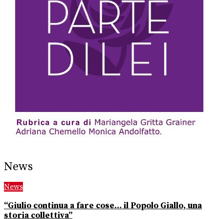
News
News
“Giulio continua a fare cose… il Popolo Giallo, una
storia collettiva”