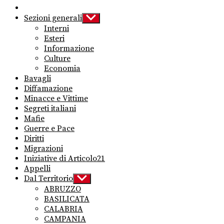
Sezioni generali
Show
sub
Interni
menu
Esteri
Informazione
Culture
Economia
Bavagli
Diffamazione
Minacce e Vittime
Segreti italiani
Mafie
Guerre e Pace
Diritti
Migrazioni
Iniziative di Articolo21
Appelli
Dal Territorio
Show
sub
ABRUZZO
menu
BASILICATA
CALABRIA
CAMPANIA