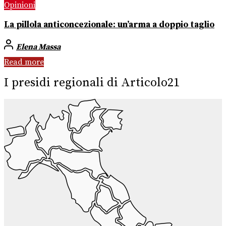
Opinioni
La pillola anticoncezionale: un’arma a doppio taglio
Elena Massa
Read more
I presidi regionali di Articolo21