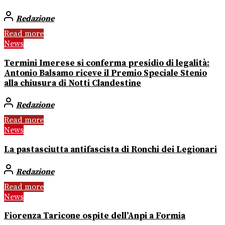
Redazione
Read more
News
Termini Imerese si conferma presidio di legalità:
Antonio Balsamo riceve il Premio Speciale Stenio
alla chiusura di Notti Clandestine
Redazione
Read more
News
La pastasciutta antifascista di Ronchi dei Legionari
Redazione
Read more
News
Fiorenza Taricone ospite dell’Anpi a Formia