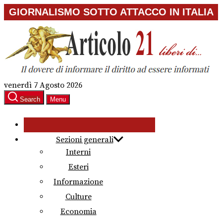
Skip
GIORNALISMO SOTTO ATTACCO IN ITALIA
to
the
content
venerdì 7 Agosto 2026
Search
Menu
Sezioni generali
Interni
Esteri
Informazione
Culture
Economia