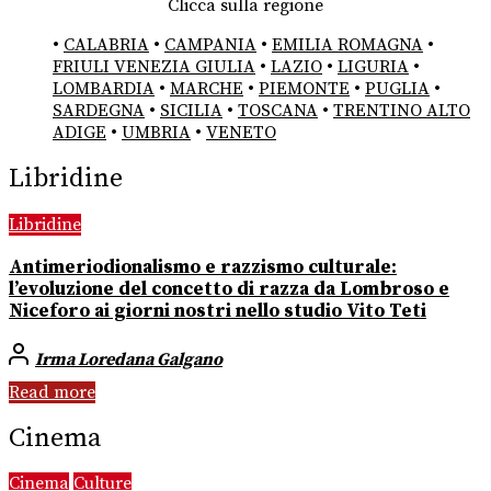
Clicca sulla regione
•
CALABRIA
•
CAMPANIA
•
EMILIA ROMAGNA
•
FRIULI VENEZIA GIULIA
•
LAZIO
•
LIGURIA
•
LOMBARDIA
•
MARCHE
•
PIEMONTE
•
PUGLIA
•
SARDEGNA
•
SICILIA
•
TOSCANA
•
TRENTINO ALTO
ADIGE
•
UMBRIA
•
VENETO
Libridine
Libridine
Antimeriodionalismo e razzismo culturale:
l’evoluzione del concetto di razza da Lombroso e
Niceforo ai giorni nostri nello studio Vito Teti
Irma Loredana Galgano
Read more
Cinema
Cinema
Culture