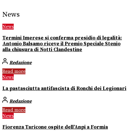
News
News
Termini Imerese si conferma presidio di legalità:
Antonio Balsamo riceve il Premio Speciale Stenio
alla chiusura di Notti Clandestine
Redazione
Read more
News
La pastasciutta antifascista di Ronchi dei Legionari
Redazione
Read more
News
Fiorenza Taricone ospite dell’Anpi a Formia