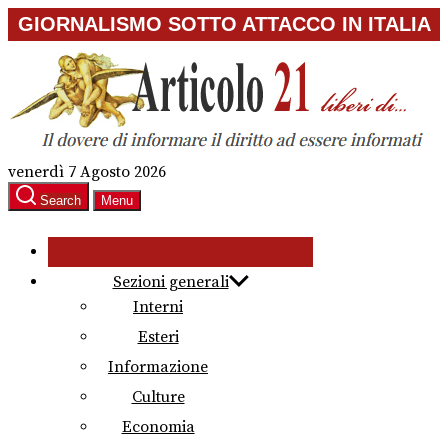
Skip
GIORNALISMO SOTTO ATTACCO IN ITALIA
to
the
content
venerdì 7 Agosto 2026
Search
Menu
Sezioni generali
Interni
Esteri
Informazione
Culture
Economia